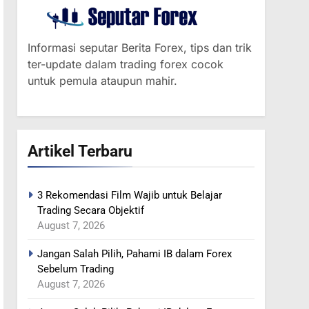
Informasi seputar Berita Forex, tips dan trik
ter-update dalam trading forex cocok
untuk pemula ataupun mahir.
Artikel Terbaru
3 Rekomendasi Film Wajib untuk Belajar
364
Trading Secara Objektif
MINYAK NAIK SETELAH
August 7, 2026
RENCANA
PEMANGKASAN
Jangan Salah Pilih, Pahami IB dalam Forex
BERITA FOREX
PRODUKSI SAUDI
Sebelum Trading
August 7, 2026
365
YEN MENGUAT SETELAH