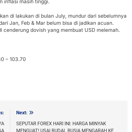
nflasi masih tinggi.
n di lakukan di bulan July, mundur dari sebelumnya
ari Jan, Feb & Mar belum bisa di jadikan acuan.
ll cenderung dovish yang membuat USD melemah.
80 – 103.70
s:
Next:
YA
SEPUTAR FOREX HARI INI: HARGA MINYAK
GA
MENGUAT! USAI RUDAL RUSIA MENGARAH KE