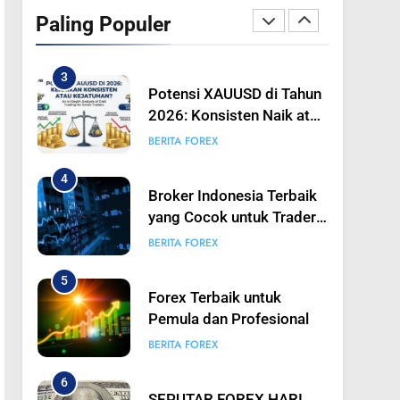
Rilis NFP 5 Juni 2026:
Paling Populer
Emas Bisa Bergerak
BERITA FOREX
Tajam, Traders Perlu
Bersiap
3
Potensi XAUUSD di Tahun
2026: Konsisten Naik atau
Turun? Analisis Mendalam
BERITA FOREX
Trading Emas untuk
Trader Pintar
4
Broker Indonesia Terbaik
yang Cocok untuk Trader
Pemula hingga
BERITA FOREX
Profesional
5
Forex Terbaik untuk
Pemula dan Profesional
BERITA FOREX
6
SEPUTAR FOREX HARI