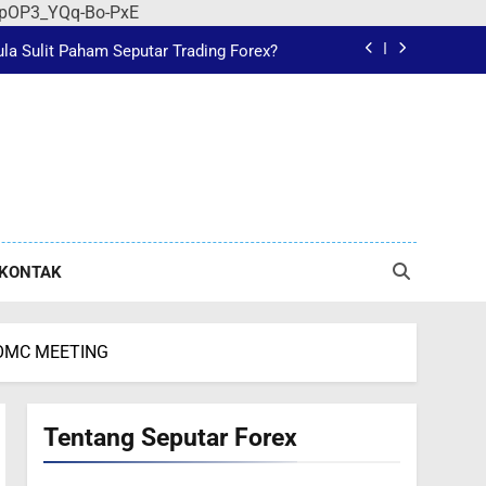
Pahami IB dalam Forex Sebelum Trading
r-jpOP3_YQq-Bo-PxE
a Sulit Paham Seputar Trading Forex?
 untuk Belajar Trading Secara Objektif
Pahami IB dalam Forex Sebelum Trading
Pahami IB dalam Forex Sebelum Trading
a Sulit Paham Seputar Trading Forex?
KONTAK
FOMC MEETING
Tentang Seputar Forex