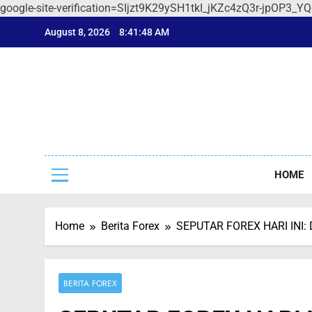
google-site-verification=SIjzt9K29ySH1tkI_jKZc4zQ3r-jpOP3_Y
Skip
August 8, 2026
8:41:48 AM
to
content
Sep
Seputar F
HOME
Home
Berita Forex
SEPUTAR FOREX HARI INI
BERITA FOREX