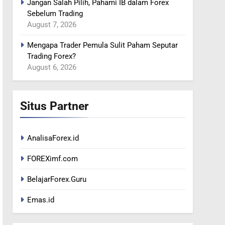
Jangan Salah Pilih, Pahami IB dalam Forex
ADANYA PERINGATAN
Sebelum Trading
INTERVENSI
BERITA FOREX
August 7, 2026
366
Mengapa Trader Pemula Sulit Paham Seputar
MINYAK TERGELINCIR DI
Trading Forex?
TENGAH KEKHAWATIRAN
August 6, 2026
RESESI
BERITA FOREX
367
Situs Partner
US DOLAR REBOUND
DARI LEVEL TERENDAH 1
TAHUN
BERITA FOREX
AnalisaForex.id
1
FOREXimf.com
Peta Makro 2026:
Mengukur Dampak
BelajarForex.Guru
Pergeseran Geopolitik
BERITA FOREX
BUSINESS
Terhadap Likuiditas Pasar
Emas.id
Mata Uang
2
Potensi XAUUSD Saat