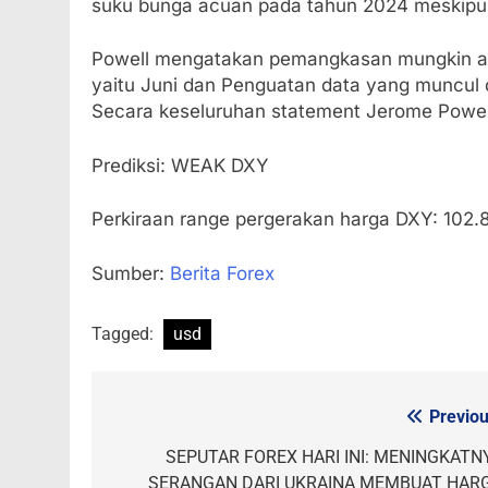
suku bunga acuan pada tahun 2024 meskipun i
Powell mengatakan pemangkasan mungkin aka
yaitu Juni dan Penguatan data yang muncul d
Secara keseluruhan statement Jerome Powe
Prediksi: WEAK DXY
Perkiraan range pergerakan harga DXY: 102.
Sumber:
Berita Forex
Tagged:
usd
Previou
Post
navigation
SEPUTAR FOREX HARI INI: MENINGKATN
SERANGAN DARI UKRAINA MEMBUAT HAR