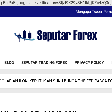
Jangan Salah Pilih, 
Qq-Bo-PxE
google-site-verification=SIjzt9K29ySH1tkI_jKZc4zQ3
Mengapa Trader Pemul
3 Rekomendasi Film Wajib
Jangan Salah Pilih, 
Jangan Salah Pilih, 
utar Forex
orex
Mengapa Trader Pemul
BLOG
SEPUTAR TRADING FOREX
PRIVACY POLICY
: DOLAR ANJLOK! KEPUTUSAN SUKU BUNGA THE FED PASCA 