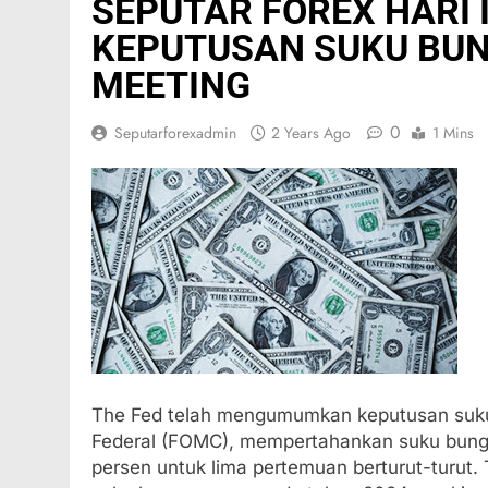
SEPUTAR FOREX HARI I
KEPUTUSAN SUKU BUN
MEETING
0
Seputarforexadmin
2 Years Ago
1 Mins
The Fed telah mengumumkan keputusan suku
Federal (FOMC), mempertahankan suku bunga
persen untuk lima pertemuan berturut-turut.