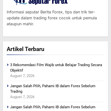
Informasi seputar Berita Forex, tips dan trik ter-
update dalam trading forex cocok untuk pemula
ataupun mahir.
364
Artikel Terbaru
MINYAK NAIK SETELAH
RENCANA PEMANGKASAN
PRODUKSI SAUDI
BERITA FOREX
3 Rekomendasi Film Wajib untuk Belajar Trading Secara
Objektif
365
August 7, 2026
YEN MENGUAT SETELAH
Jangan Salah Pilih, Pahami IB dalam Forex Sebelum
ADANYA PERINGATAN
Trading
INTERVENSI
BERITA FOREX
August 7, 2026
Jangan Salah Pilih, Pahami IB dalam Forex Sebelum
366