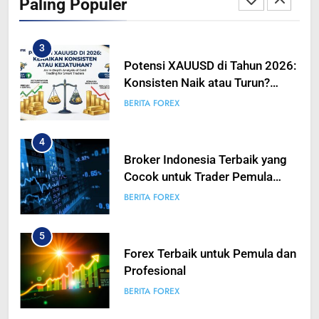
Paling Populer
Bergerak Tajam, Traders Perlu
BERITA FOREX
Bersiap
3
Potensi XAUUSD di Tahun 2026:
Konsisten Naik atau Turun?
Analisis Mendalam Trading
BERITA FOREX
Emas untuk Trader Pintar
4
Broker Indonesia Terbaik yang
Cocok untuk Trader Pemula
hingga Profesional
BERITA FOREX
5
Forex Terbaik untuk Pemula dan
Profesional
BERITA FOREX