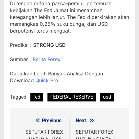
Di tengah euforia pasca-pemilu, pertemuan
kebijakan The Fed Jumat ini menambah
ketegangan lebih lanjut. The Fed diperkirakan akan
memangkas 0,25% suku bunga, dan USD
berpotensi terus menguat.
Prediksi :
STRONG USD
Sumber :
Berita Forex
Dapatkan Lebih Banyak Analisa Dengan
Download
Quick Pro
Tagged:
fed
FEDERAL RESERVE
usd
Previous:
Next:
Post
navigation
SEPUTAR FOREX
SEPUTAR FOREX