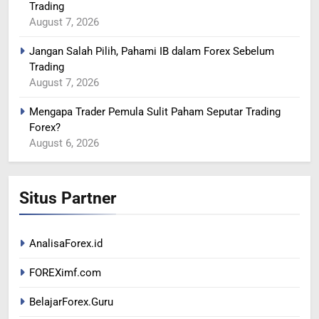
Trading
PRODUKSI SAUDI
BERITA FOREX
August 7, 2026
Jangan Salah Pilih, Pahami IB dalam Forex Sebelum
365
Trading
YEN MENGUAT SETELAH
August 7, 2026
ADANYA PERINGATAN
INTERVENSI
BERITA FOREX
Mengapa Trader Pemula Sulit Paham Seputar Trading
Forex?
August 6, 2026
366
MINYAK TERGELINCIR DI
TENGAH KEKHAWATIRAN
Situs Partner
RESESI
BERITA FOREX
367
AnalisaForex.id
US DOLAR REBOUND DARI
FOREXimf.com
LEVEL TERENDAH 1 TAHUN
BERITA FOREX
BelajarForex.Guru