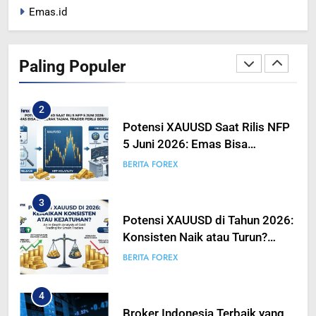
Emas.id
1
Peta Makro 2026: Mengukur
Dampak Pergeseran Geopolitik
Paling Populer
Terhadap Likuiditas Pasar Mata
BERITA FOREX
BUSINESS
Uang
2
Potensi XAUUSD Saat Rilis NFP
5 Juni 2026: Emas Bisa
Bergerak Tajam, Traders Perlu
BERITA FOREX
Bersiap
3
Potensi XAUUSD di Tahun 2026:
Konsisten Naik atau Turun?
Analisis Mendalam Trading
BERITA FOREX
Emas untuk Trader Pintar
4
Broker Indonesia Terbaik yang