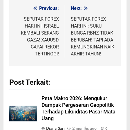
Previous:
Next:
Post
navigation
SEPUTAR FOREX
SEPUTAR FOREX
HARI INI: ISRAEL
HARI INI: SUKU
KEMBALI SERANG
BUNGA RBNZ TIDAK
GAZA! XAUUSD
BERUBAH! TAPI ADA
CAPAI REKOR
KEMUNGKINAN NAIK
TERTINGGI!
AKHIR TAHUN!
Post Terkait:
Peta Makro 2026: Mengukur
Dampak Pergeseran Geopolitik
Terhadap Likuiditas Pasar Mata
Uang
Diana Sari
2 months ago
0