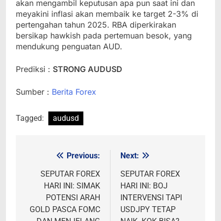
akan mengambil keputusan apa pun saat ini dan
meyakini inflasi akan membaik ke target 2-3% di
pertengahan tahun 2025. RBA diperkirakan
bersikap hawkish pada pertemuan besok, yang
mendukung penguatan AUD.
Prediksi :
STRONG AUDUSD
Sumber :
Berita Forex
Tagged:
audusd
Previous:
Next:
Post
navigation
SEPUTAR FOREX
SEPUTAR FOREX
HARI INI: SIMAK
HARI INI: BOJ
POTENSI ARAH
INTERVENSI TAPI
GOLD PASCA FOMC
USDJPY TETAP