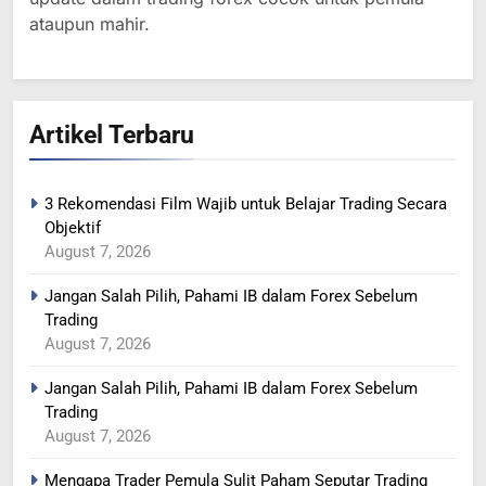
RENCANA PEMANGKASAN
ataupun mahir.
PRODUKSI SAUDI
BERITA FOREX
365
Artikel Terbaru
YEN MENGUAT SETELAH
ADANYA PERINGATAN
INTERVENSI
BERITA FOREX
3 Rekomendasi Film Wajib untuk Belajar Trading Secara
Objektif
366
August 7, 2026
MINYAK TERGELINCIR DI
Jangan Salah Pilih, Pahami IB dalam Forex Sebelum
TENGAH KEKHAWATIRAN
Trading
RESESI
BERITA FOREX
August 7, 2026
Jangan Salah Pilih, Pahami IB dalam Forex Sebelum
367
Trading
US DOLAR REBOUND DARI
August 7, 2026
LEVEL TERENDAH 1 TAHUN
BERITA FOREX
Mengapa Trader Pemula Sulit Paham Seputar Trading