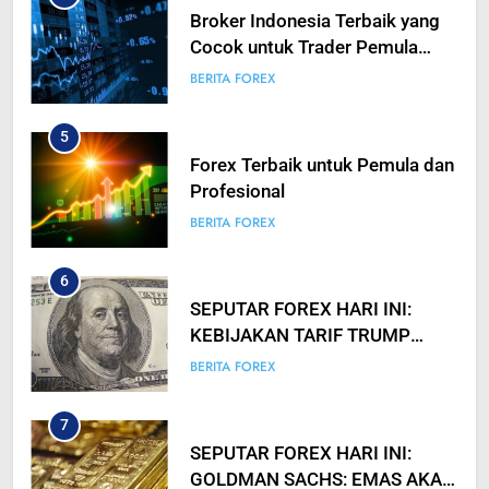
Broker Indonesia Terbaik yang
Cocok untuk Trader Pemula
hingga Profesional
BERITA FOREX
5
Forex Terbaik untuk Pemula dan
Profesional
BERITA FOREX
6
SEPUTAR FOREX HARI INI:
KEBIJAKAN TARIF TRUMP
TIDAK SEAGRESIF YANG
BERITA FOREX
DIANTISIPASI? USD SEMPAT
ANJLOK
7
SEPUTAR FOREX HARI INI:
GOLDMAN SACHS: EMAS AKAN