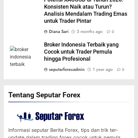
Konsisten Naik atau Turun?
Analisis Mendalam Trading Emas
untuk Trader Pintar
Diana Sari
3 months ago
0
Broker Indonesia Terbaik yang
Cocok untuk Trader Pemula
hingga Profesional
seputarforexadmin
1 year ago
0
Tentang Seputar Forex
364
Informasi seputar Berita Forex, tips dan trik ter-
MINYAK NAIK SETELAH
update dalam trading forex cocok untuk pemula