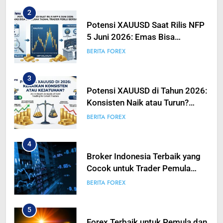
2
Potensi XAUUSD Saat Rilis NFP
5 Juni 2026: Emas Bisa
Bergerak Tajam, Traders Perlu
BERITA FOREX
Bersiap
3
Potensi XAUUSD di Tahun 2026:
Konsisten Naik atau Turun?
Analisis Mendalam Trading
BERITA FOREX
Emas untuk Trader Pintar
4
Broker Indonesia Terbaik yang
Cocok untuk Trader Pemula
hingga Profesional
BERITA FOREX
5
Forex Terbaik untuk Pemula dan