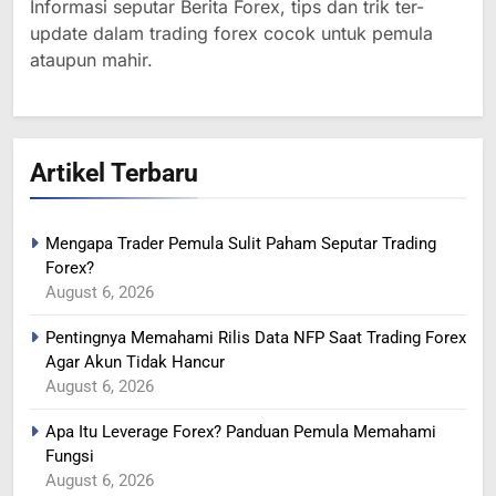
Informasi seputar Berita Forex, tips dan trik ter-
update dalam trading forex cocok untuk pemula
ataupun mahir.
Artikel Terbaru
Mengapa Trader Pemula Sulit Paham Seputar Trading
Forex?
364
August 6, 2026
MINYAK NAIK SETELAH
Pentingnya Memahami Rilis Data NFP Saat Trading Forex
RENCANA PEMANGKASAN
Agar Akun Tidak Hancur
PRODUKSI SAUDI
BERITA FOREX
August 6, 2026
Apa Itu Leverage Forex? Panduan Pemula Memahami
365
Fungsi
YEN MENGUAT SETELAH
August 6, 2026
ADANYA PERINGATAN