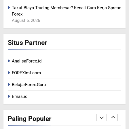
INTERVENSI
BERITA FOREX
Takut Biaya Trading Membesar? Kenali Cara Kerja Spread
Forex
August 6, 2026
366
MINYAK TERGELINCIR DI
TENGAH KEKHAWATIRAN
Situs Partner
RESESI
BERITA FOREX
367
AnalisaForex.id
US DOLAR REBOUND DARI
FOREXimf.com
LEVEL TERENDAH 1 TAHUN
BERITA FOREX
BelajarForex.Guru
Emas.id
1
Peta Makro 2026: Mengukur
Dampak Pergeseran Geopolitik
Paling Populer
Terhadap Likuiditas Pasar Mata
BERITA FOREX
BUSINESS
Uang