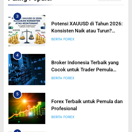
BERITA FOREX
Bersiap
3
Potensi XAUUSD di Tahun 2026:
Konsisten Naik atau Turun?
Analisis Mendalam Trading
BERITA FOREX
Emas untuk Trader Pintar
4
Broker Indonesia Terbaik yang
Cocok untuk Trader Pemula
hingga Profesional
BERITA FOREX
5
Forex Terbaik untuk Pemula dan
Profesional
BERITA FOREX