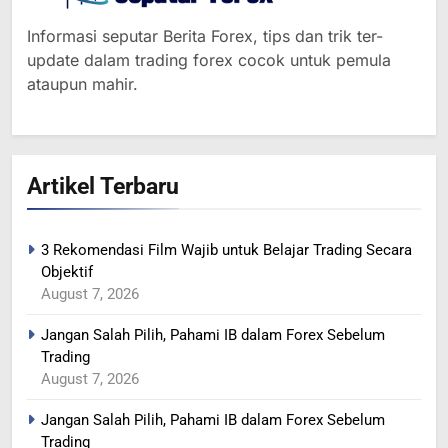
Informasi seputar Berita Forex, tips dan trik ter-
update dalam trading forex cocok untuk pemula
ataupun mahir.
364
Artikel Terbaru
MINYAK NAIK SETELAH
RENCANA PEMANGKASAN
PRODUKSI SAUDI
BERITA FOREX
3 Rekomendasi Film Wajib untuk Belajar Trading Secara
Objektif
365
August 7, 2026
YEN MENGUAT SETELAH
Jangan Salah Pilih, Pahami IB dalam Forex Sebelum
ADANYA PERINGATAN
Trading
INTERVENSI
BERITA FOREX
August 7, 2026
Jangan Salah Pilih, Pahami IB dalam Forex Sebelum
366
Trading