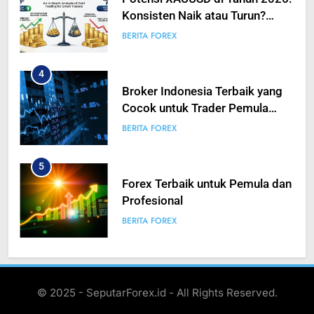
Konsisten Naik atau Turun?
Analisis Mendalam Trading
BERITA FOREX
Emas untuk Trader Pintar
4
Broker Indonesia Terbaik yang
Cocok untuk Trader Pemula
hingga Profesional
BERITA FOREX
5
Forex Terbaik untuk Pemula dan
Profesional
BERITA FOREX
6
SEPUTAR FOREX HARI INI:
© 2025 - SeputarForex.id - All Rights Reserved.
KEBIJAKAN TARIF TRUMP
TIDAK SEAGRESIF YANG
BERITA FOREX