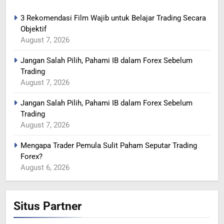
3 Rekomendasi Film Wajib untuk Belajar Trading Secara
Objektif
364
August 7, 2026
MINYAK NAIK SETELAH
Jangan Salah Pilih, Pahami IB dalam Forex Sebelum
RENCANA PEMANGKASAN
Trading
PRODUKSI SAUDI
BERITA FOREX
August 7, 2026
Jangan Salah Pilih, Pahami IB dalam Forex Sebelum
365
Trading
YEN MENGUAT SETELAH
August 7, 2026
ADANYA PERINGATAN
INTERVENSI
BERITA FOREX
Mengapa Trader Pemula Sulit Paham Seputar Trading
Forex?
August 6, 2026
366
MINYAK TERGELINCIR DI
TENGAH KEKHAWATIRAN
Situs Partner
RESESI
BERITA FOREX