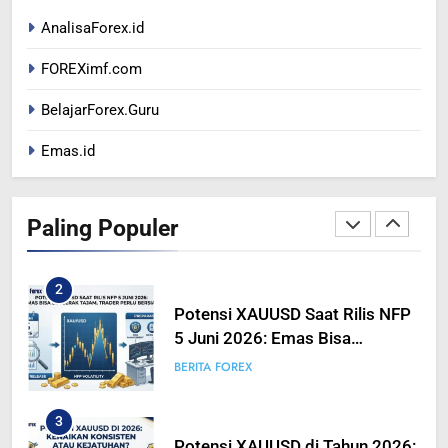
367
AnalisaForex.id
US DOLAR REBOUND DARI
FOREXimf.com
LEVEL TERENDAH 1 TAHUN
BERITA FOREX
BelajarForex.Guru
Emas.id
1
Peta Makro 2026: Mengukur
Dampak Pergeseran Geopolitik
Paling Populer
Terhadap Likuiditas Pasar Mata
BERITA FOREX
BUSINESS
Uang
2
Potensi XAUUSD Saat Rilis NFP
5 Juni 2026: Emas Bisa
Bergerak Tajam, Traders Perlu
BERITA FOREX
Bersiap
3
Potensi XAUUSD di Tahun 2026: