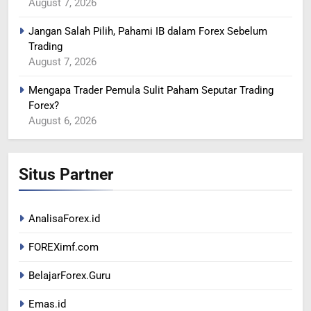
August 7, 2026
Jangan Salah Pilih, Pahami IB dalam Forex Sebelum
365
Trading
YEN MENGUAT SETELAH
August 7, 2026
ADANYA PERINGATAN
INTERVENSI
BERITA FOREX
Mengapa Trader Pemula Sulit Paham Seputar Trading
Forex?
August 6, 2026
366
MINYAK TERGELINCIR DI
TENGAH KEKHAWATIRAN
Situs Partner
RESESI
BERITA FOREX
367
AnalisaForex.id
US DOLAR REBOUND DARI
FOREXimf.com
LEVEL TERENDAH 1 TAHUN
BERITA FOREX
BelajarForex.Guru
Emas.id
1