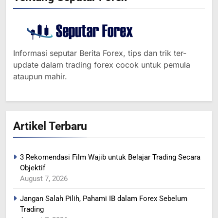
Informasi seputar Berita Forex, tips dan trik ter-
update dalam trading forex cocok untuk pemula
ataupun mahir.
Artikel Terbaru
3 Rekomendasi Film Wajib untuk Belajar Trading Secara
Objektif
364
August 7, 2026
MINYAK NAIK SETELAH
Jangan Salah Pilih, Pahami IB dalam Forex Sebelum
RENCANA PEMANGKASAN
Trading
PRODUKSI SAUDI
BERITA FOREX