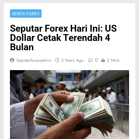
BERITA FOREX
Seputar Forex Hari Ini: US
Dollar Cetak Terendah 4
Bulan
0
Seputarforexadmin
3 Years Ago
2 Mins