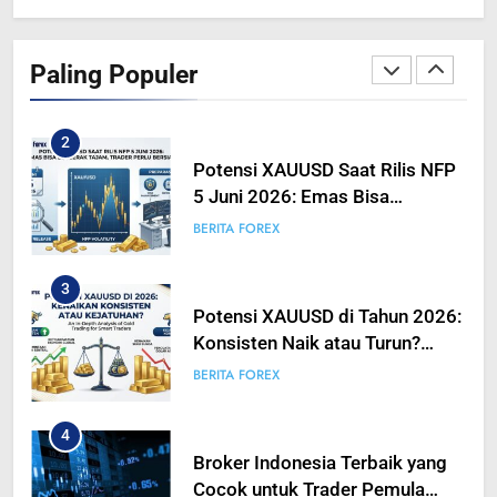
Peta Makro 2026: Mengukur
Dampak Pergeseran Geopolitik
Paling Populer
Terhadap Likuiditas Pasar Mata
BERITA FOREX
BUSINESS
Uang
2
Potensi XAUUSD Saat Rilis NFP
5 Juni 2026: Emas Bisa
Bergerak Tajam, Traders Perlu
BERITA FOREX
Bersiap
3
Potensi XAUUSD di Tahun 2026:
Konsisten Naik atau Turun?
Analisis Mendalam Trading
BERITA FOREX
Emas untuk Trader Pintar
4
Broker Indonesia Terbaik yang
Cocok untuk Trader Pemula