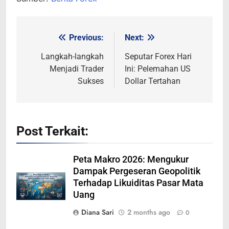
Previous:
Next:
Post
navigation
Langkah-langkah
Seputar Forex Hari
Menjadi Trader
Ini: Pelemahan US
Sukses
Dollar Tertahan
Post Terkait:
Peta Makro 2026: Mengukur
Dampak Pergeseran Geopolitik
Terhadap Likuiditas Pasar Mata
Uang
Diana Sari
2 months ago
0