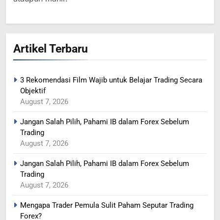
PRODUKSI SAUDI
BERITA FOREX
365
Artikel Terbaru
YEN MENGUAT SETELAH
ADANYA PERINGATAN
INTERVENSI
BERITA FOREX
3 Rekomendasi Film Wajib untuk Belajar Trading Secara
Objektif
366
August 7, 2026
MINYAK TERGELINCIR DI
Jangan Salah Pilih, Pahami IB dalam Forex Sebelum
TENGAH KEKHAWATIRAN
Trading
RESESI
BERITA FOREX
August 7, 2026
Jangan Salah Pilih, Pahami IB dalam Forex Sebelum
367
Trading
US DOLAR REBOUND DARI
August 7, 2026
LEVEL TERENDAH 1 TAHUN
BERITA FOREX
Mengapa Trader Pemula Sulit Paham Seputar Trading
Forex?