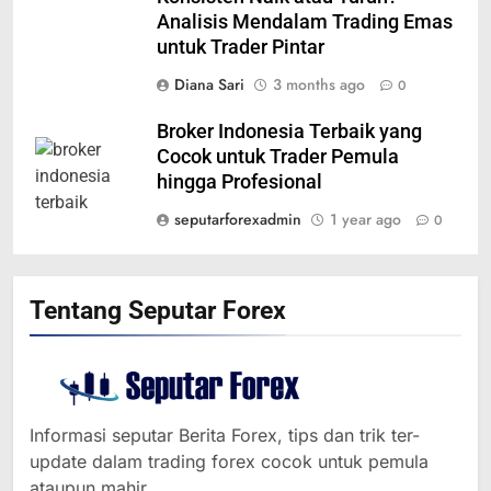
Analisis Mendalam Trading Emas
untuk Trader Pintar
Diana Sari
3 months ago
0
Broker Indonesia Terbaik yang
Cocok untuk Trader Pemula
hingga Profesional
seputarforexadmin
1 year ago
0
Tentang Seputar Forex
364
Informasi seputar Berita Forex, tips dan trik ter-
MINYAK NAIK SETELAH
update dalam trading forex cocok untuk pemula
RENCANA PEMANGKASAN
ataupun mahir.