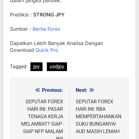
dalam jangka pendek.
Prediksi :
STRONG JPY
Sumber :
Berita Forex
Dapatkan Lebih Banyak Analisa Dengan
Download
Quick Pro
Tagged:
jpy
usdjpy
Previous:
Next:
Post
navigation
SEPUTAR FOREX
SEPUTAR FOREX
HARI INI: PASAR
HARI INI: RBA
TENAGA KERJA
MEMPERTAHANKAN
MELAMBAT? SIAP-
SUKU BUNGANYA!
SIAP NFP MALAM
AUD MASIH LEMAH
INI!