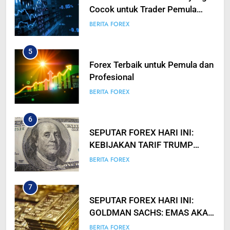
Cocok untuk Trader Pemula
hingga Profesional
BERITA FOREX
5
Forex Terbaik untuk Pemula dan
Profesional
BERITA FOREX
6
SEPUTAR FOREX HARI INI:
KEBIJAKAN TARIF TRUMP
TIDAK SEAGRESIF YANG
BERITA FOREX
DIANTISIPASI? USD SEMPAT
ANJLOK
7
SEPUTAR FOREX HARI INI:
GOLDMAN SACHS: EMAS AKAN
CAPAI $3000 PADA 2026
BERITA FOREX