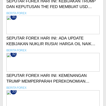
SEPUTAR FOREX HARI INI: KEBIJAKAN TRUMP
DAN KEPUTUSAN THE FED MEMBUAT USD
MENGUAT!
BERITA FOREX
31
SEPUTAR FOREX HARI INI: ADA UPDATE
KEBIJAKAN NUKLIR RUSIA! HARGA OIL NAIK
LAGI
BERITA FOREX
32
SEPUTAR FOREX HARI INI: KEMENANGAN
TRUMP MEMPERPARAH PEREKONOMIAN
EROPA
BERITA FOREX
33