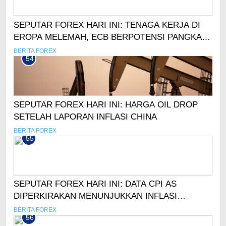
SEPUTAR FOREX HARI INI: TENAGA KERJA DI
EROPA MELEMAH, ECB BERPOTENSI PANGKAS
SUKU BUNGA LEBIH CEPAT!
BERITA FOREX
54
SEPUTAR FOREX HARI INI: HARGA OIL DROP
SETELAH LAPORAN INFLASI CHINA
BERITA FOREX
55
SEPUTAR FOREX HARI INI: DATA CPI AS
DIPERKIRAKAN MENUNJUKKAN INFLASI
MELAMBAT!
BERITA FOREX
56