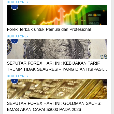
BERITA FOREX
5
Forex Terbaik untuk Pemula dan Profesional
BERITA FOREX
6
SEPUTAR FOREX HARI INI: KEBIJAKAN TARIF
TRUMP TIDAK SEAGRESIF YANG DIANTISIPASI?
USD SEMPAT ANJLOK
BERITA FOREX
7
SEPUTAR FOREX HARI INI: GOLDMAN SACHS:
EMAS AKAN CAPAI $3000 PADA 2026