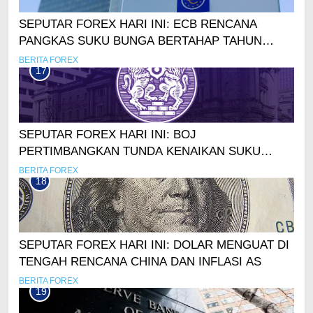
SEPUTAR FOREX HARI INI: ECB RENCANA
PANGKAS SUKU BUNGA BERTAHAP TAHUN
DEPAN
BERITA FOREX
17
SEPUTAR FOREX HARI INI: BOJ
PERTIMBANGKAN TUNDA KENAIKAN SUKU
BUNGA, YEN TERTEKAN!
BERITA FOREX
18
SEPUTAR FOREX HARI INI: DOLAR MENGUAT DI
TENGAH RENCANA CHINA DAN INFLASI AS
BERITA FOREX
19