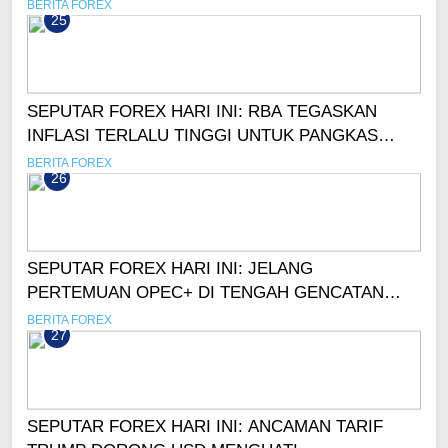
BERITA FOREX
25
SEPUTAR FOREX HARI INI: RBA TEGASKAN
INFLASI TERLALU TINGGI UNTUK PANGKAS
SUKU BUNGA
BERITA FOREX
26
SEPUTAR FOREX HARI INI: JELANG
PERTEMUAN OPEC+ DI TENGAH GENCATAN
SENJATA, OIL MELEMAH!
BERITA FOREX
27
SEPUTAR FOREX HARI INI: ANCAMAN TARIF