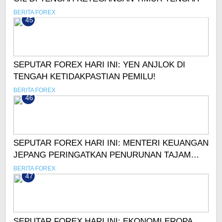
BERITA FOREX
45
SEPUTAR FOREX HARI INI: YEN ANJLOK DI
TENGAH KETIDAKPASTIAN PEMILU!
BERITA FOREX
46
SEPUTAR FOREX HARI INI: MENTERI KEUANGAN
JEPANG PERINGATKAN PENURUNAN TAJAM
YEN
BERITA FOREX
47
SEPUTAR FOREX HARI INI: EKONOMI EROPA