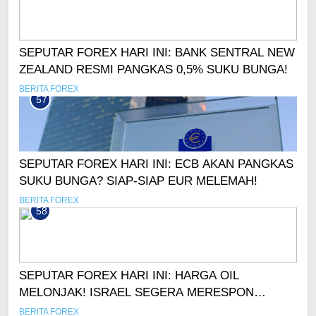
SEPUTAR FOREX HARI INI: BANK SENTRAL NEW
ZEALAND RESMI PANGKAS 0,5% SUKU BUNGA!
BERITA FOREX
57
SEPUTAR FOREX HARI INI: ECB AKAN PANGKAS
SUKU BUNGA? SIAP-SIAP EUR MELEMAH!
BERITA FOREX
58
SEPUTAR FOREX HARI INI: HARGA OIL
MELONJAK! ISRAEL SEGERA MERESPON
SERANGAN IRAN?
BERITA FOREX