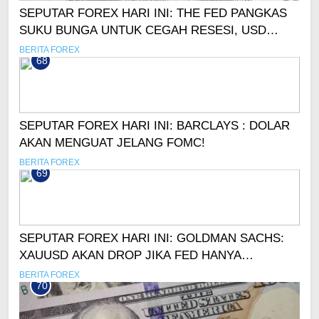
SEPUTAR FOREX HARI INI: THE FED PANGKAS
SUKU BUNGA UNTUK CEGAH RESESI, USD
DIPREDIKSI MELEMAH
BERITA FOREX
68
SEPUTAR FOREX HARI INI: BARCLAYS : DOLAR
AKAN MENGUAT JELANG FOMC!
BERITA FOREX
69
SEPUTAR FOREX HARI INI: GOLDMAN SACHS:
XAUUSD AKAN DROP JIKA FED HANYA
PANGKAS 0,25% SUKU BUNGA!
BERITA FOREX
70