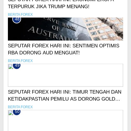
TERPURUK JIKA TRUMP MENANG!
BERITA FOREX
48
SEPUTAR FOREX HARI INI: SENTIMEN OPTIMIS
RBA DORONG AUD MENGUAT!
BERITA FOREX
49
SEPUTAR FOREX HARI INI: TIMUR TENGAH DAN
KETIDAKPASTIAN PEMILU AS DORONG GOLD
CAPAI ATH LAGI!
BERITA FOREX
50