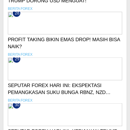
TRUMP DORONG USD MENGUAT!
BERITA FOREX
28
PROFIT TAKING BIKIN EMAS DROP! MASIH BISA
NAIK?
BERITA FOREX
29
SEPUTAR FOREX HARI INI: EKSPEKTASI
PEMANGKASAN SUKU BUNGA RBNZ, NZD
ANJLOK!
BERITA FOREX
30