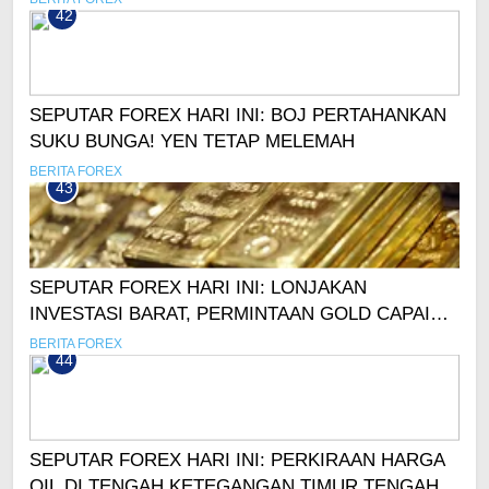
42
SEPUTAR FOREX HARI INI: BOJ PERTAHANKAN
SUKU BUNGA! YEN TETAP MELEMAH
BERITA FOREX
43
SEPUTAR FOREX HARI INI: LONJAKAN
INVESTASI BARAT, PERMINTAAN GOLD CAPAI
REKOR!
BERITA FOREX
44
SEPUTAR FOREX HARI INI: PERKIRAAN HARGA
OIL DI TENGAH KETEGANGAN TIMUR TENGAH