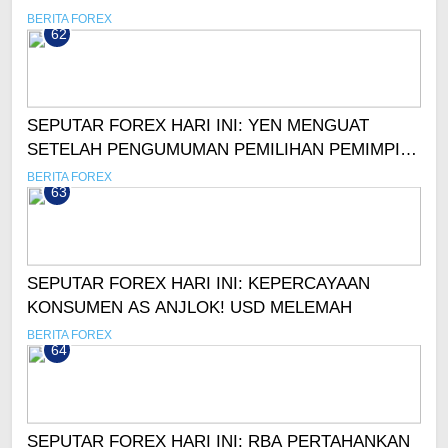
BERLANJUT, TAPI TIDAK TERBURU-BURU
BERITA FOREX
62
SEPUTAR FOREX HARI INI: YEN MENGUAT
SETELAH PENGUMUMAN PEMILIHAN PEMIMPIN
JEPANG
BERITA FOREX
63
SEPUTAR FOREX HARI INI: KEPERCAYAAN
KONSUMEN AS ANJLOK! USD MELEMAH
BERITA FOREX
64
SEPUTAR FOREX HARI INI: RBA PERTAHANKAN