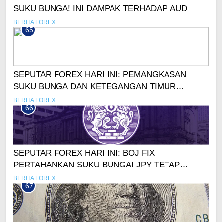
SUKU BUNGA! INI DAMPAK TERHADAP AUD
BERITA FOREX
65
SEPUTAR FOREX HARI INI: PEMANGKASAN
SUKU BUNGA DAN KETEGANGAN TIMUR
TENGAH DORONG OIL MENGUAT!
BERITA FOREX
66
SEPUTAR FOREX HARI INI: BOJ FIX
PERTAHANKAN SUKU BUNGA! JPY TETAP
MENGUAT
BERITA FOREX
67