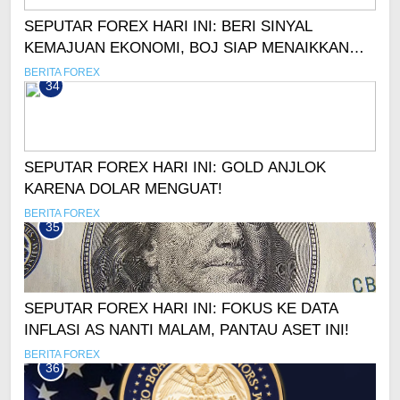
SEPUTAR FOREX HARI INI: BERI SINYAL
KEMAJUAN EKONOMI, BOJ SIAP MENAIKKAN
SUKU BUNGA?
BERITA FOREX
34
SEPUTAR FOREX HARI INI: GOLD ANJLOK
KARENA DOLAR MENGUAT!
BERITA FOREX
35
SEPUTAR FOREX HARI INI: FOKUS KE DATA
INFLASI AS NANTI MALAM, PANTAU ASET INI!
BERITA FOREX
36