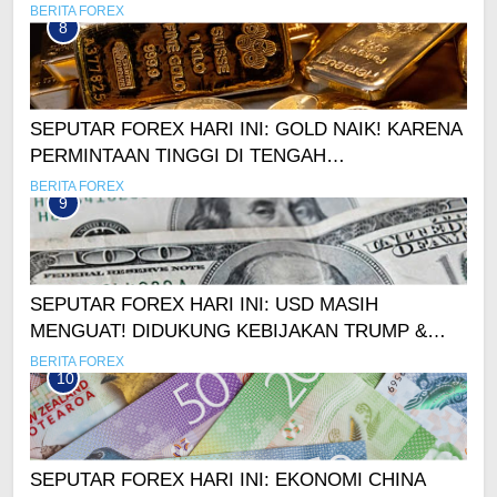
BERITA FOREX
8
SEPUTAR FOREX HARI INI: GOLD NAIK! KARENA
PERMINTAAN TINGGI DI TENGAH
KEKHAWATIRAN PASAR
BERITA FOREX
9
SEPUTAR FOREX HARI INI: USD MASIH
MENGUAT! DIDUKUNG KEBIJAKAN TRUMP &
KETIDAKPASTIAN GLOBAL
BERITA FOREX
10
SEPUTAR FOREX HARI INI: EKONOMI CHINA