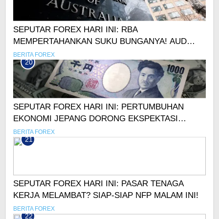
SEPUTAR FOREX HARI INI: RBA
MEMPERTAHANKAN SUKU BUNGANYA! AUD
MASIH LEMAH
BERITA FOREX
20
SEPUTAR FOREX HARI INI: PERTUMBUHAN
EKONOMI JEPANG DORONG EKSPEKTASI
KENAIKAN SUKU BUNGA
BERITA FOREX
21
SEPUTAR FOREX HARI INI: PASAR TENAGA
KERJA MELAMBAT? SIAP-SIAP NFP MALAM INI!
BERITA FOREX
22