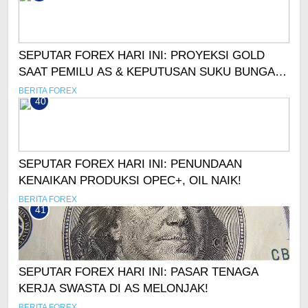
SEPUTAR FOREX HARI INI: PROYEKSI GOLD
SAAT PEMILU AS & KEPUTUSAN SUKU BUNGA
THE FED!
BERITA FOREX
40
SEPUTAR FOREX HARI INI: PENUNDAAN
KENAIKAN PRODUKSI OPEC+, OIL NAIK!
BERITA FOREX
41
SEPUTAR FOREX HARI INI: PASAR TENAGA
KERJA SWASTA DI AS MELONJAK!
BERITA FOREX