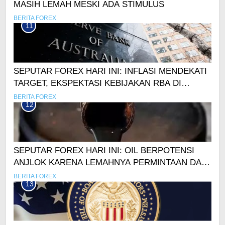
MASIH LEMAH MESKI ADA STIMULUS
BERITA FOREX
11
SEPUTAR FOREX HARI INI: INFLASI MENDEKATI
TARGET, EKSPEKTASI KEBIJAKAN RBA DI
TAHUN DEPAN
BERITA FOREX
12
SEPUTAR FOREX HARI INI: OIL BERPOTENSI
ANJLOK KARENA LEMAHNYA PERMINTAAN DAN
KUATNYA DOLAR!
BERITA FOREX
13