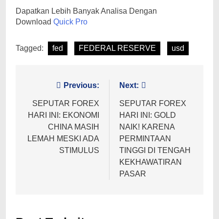
Dapatkan Lebih Banyak Analisa Dengan
Download
Quick Pro
Tagged:
fed
FEDERAL RESERVE
usd
Post
Previous:
Next:
navigation
SEPUTAR FOREX
SEPUTAR FOREX
HARI INI: EKONOMI
HARI INI: GOLD
CHINA MASIH
NAIK! KARENA
LEMAH MESKI ADA
PERMINTAAN
STIMULUS
TINGGI DI TENGAH
KEKHAWATIRAN
PASAR