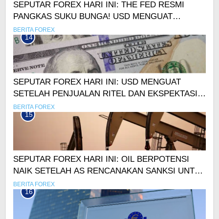
SEPUTAR FOREX HARI INI: THE FED RESMI
PANGKAS SUKU BUNGA! USD MENGUAT
SIGNIFIKAN
BERITA FOREX
14
SEPUTAR FOREX HARI INI: USD MENGUAT
SETELAH PENJUALAN RITEL DAN EKSPEKTASI
SUKU BUNGA FED
BERITA FOREX
15
SEPUTAR FOREX HARI INI: OIL BERPOTENSI
NAIK SETELAH AS RENCANAKAN SANKSI UNTUK
RUSIA
BERITA FOREX
16