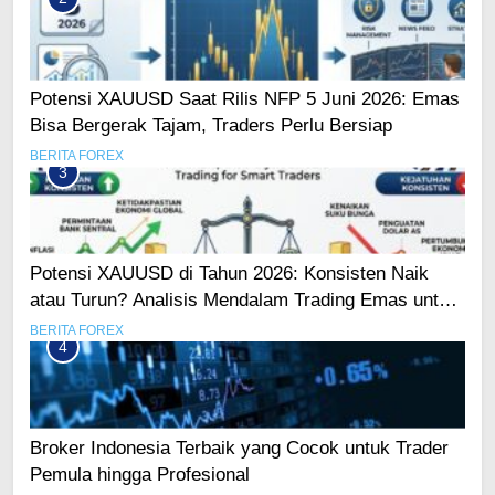
Potensi XAUUSD Saat Rilis NFP 5 Juni 2026: Emas
Bisa Bergerak Tajam, Traders Perlu Bersiap
BERITA FOREX
3
Potensi XAUUSD di Tahun 2026: Konsisten Naik
atau Turun? Analisis Mendalam Trading Emas untuk
Trader Pintar
BERITA FOREX
4
Broker Indonesia Terbaik yang Cocok untuk Trader
Pemula hingga Profesional