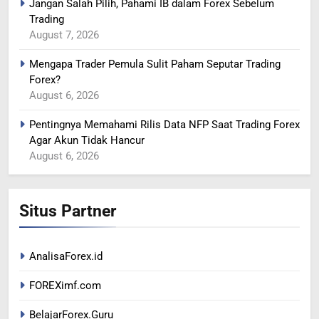
Jangan Salah Pilih, Pahami IB dalam Forex Sebelum
RENCANA PEMANGKASAN
Trading
PRODUKSI SAUDI
BERITA FOREX
August 7, 2026
Mengapa Trader Pemula Sulit Paham Seputar Trading
365
Forex?
YEN MENGUAT SETELAH
August 6, 2026
ADANYA PERINGATAN
INTERVENSI
BERITA FOREX
Pentingnya Memahami Rilis Data NFP Saat Trading Forex
Agar Akun Tidak Hancur
August 6, 2026
366
MINYAK TERGELINCIR DI
TENGAH KEKHAWATIRAN
Situs Partner
RESESI
BERITA FOREX
367
AnalisaForex.id
US DOLAR REBOUND DARI
FOREXimf.com
LEVEL TERENDAH 1 TAHUN
BERITA FOREX
BelajarForex.Guru