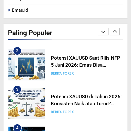
Emas.id
1
Peta Makro 2026: Mengukur
Dampak Pergeseran Geopolitik
Paling Populer
Terhadap Likuiditas Pasar Mata
BERITA FOREX
BUSINESS
Uang
2
Potensi XAUUSD Saat Rilis NFP
5 Juni 2026: Emas Bisa
Bergerak Tajam, Traders Perlu
BERITA FOREX
Bersiap
3
Potensi XAUUSD di Tahun 2026:
Konsisten Naik atau Turun?
Analisis Mendalam Trading
BERITA FOREX
Emas untuk Trader Pintar
4