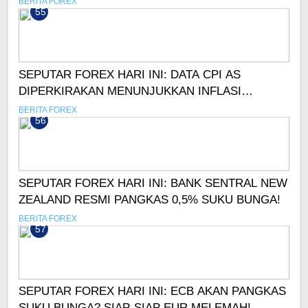
BERITA FOREX
55
SEPUTAR FOREX HARI INI: DATA CPI AS
DIPERKIRAKAN MENUNJUKKAN INFLASI
MELAMBAT!
BERITA FOREX
56
SEPUTAR FOREX HARI INI: BANK SENTRAL NEW
ZEALAND RESMI PANGKAS 0,5% SUKU BUNGA!
BERITA FOREX
57
SEPUTAR FOREX HARI INI: ECB AKAN PANGKAS
SUKU BUNGA? SIAP-SIAP EUR MELEMAH!