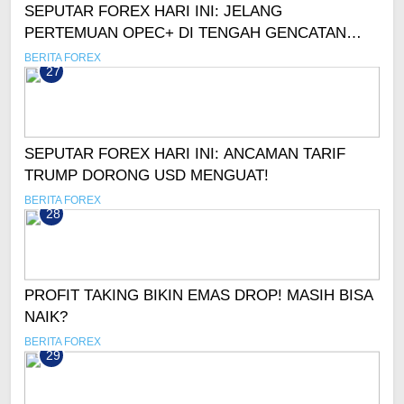
SEPUTAR FOREX HARI INI: JELANG
PERTEMUAN OPEC+ DI TENGAH GENCATAN
SENJATA, OIL MELEMAH!
BERITA FOREX
27
SEPUTAR FOREX HARI INI: ANCAMAN TARIF
TRUMP DORONG USD MENGUAT!
BERITA FOREX
28
PROFIT TAKING BIKIN EMAS DROP! MASIH BISA
NAIK?
BERITA FOREX
29