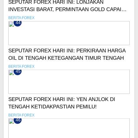
SEPUTAR FOREX HARI INI: LONJAKAN
INVESTASI BARAT, PERMINTAAN GOLD CAPAI
REKOR!
BERITA FOREX
44
SEPUTAR FOREX HARI INI: PERKIRAAN HARGA
OIL DI TENGAH KETEGANGAN TIMUR TENGAH
BERITA FOREX
45
SEPUTAR FOREX HARI INI: YEN ANJLOK DI
TENGAH KETIDAKPASTIAN PEMILU!
BERITA FOREX
46