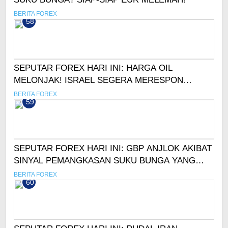
BERITA FOREX
58
SEPUTAR FOREX HARI INI: HARGA OIL
MELONJAK! ISRAEL SEGERA MERESPON
SERANGAN IRAN?
BERITA FOREX
59
SEPUTAR FOREX HARI INI: GBP ANJLOK AKIBAT
SINYAL PEMANGKASAN SUKU BUNGA YANG
LEBIH AGRESIF!
BERITA FOREX
60