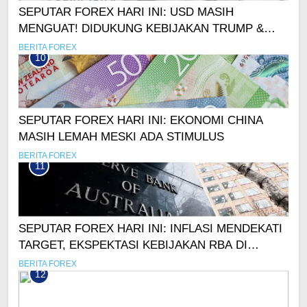
SEPUTAR FOREX HARI INI: USD MASIH
MENGUAT! DIDUKUNG KEBIJAKAN TRUMP &
KETIDAKPASTIAN GLOBAL
BERITA FOREX
10
SEPUTAR FOREX HARI INI: EKONOMI CHINA
MASIH LEMAH MESKI ADA STIMULUS
BERITA FOREX
11
SEPUTAR FOREX HARI INI: INFLASI MENDEKATI
TARGET, EKSPEKTASI KEBIJAKAN RBA DI
TAHUN DEPAN
BERITA FOREX
12