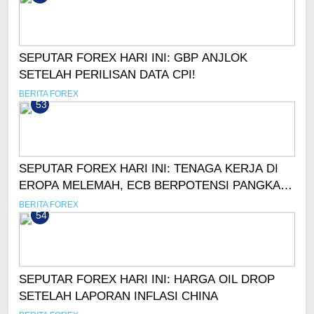
SEPUTAR FOREX HARI INI: GBP ANJLOK
SETELAH PERILISAN DATA CPI!
BERITA FOREX
53
SEPUTAR FOREX HARI INI: TENAGA KERJA DI
EROPA MELEMAH, ECB BERPOTENSI PANGKAS
SUKU BUNGA LEBIH CEPAT!
BERITA FOREX
54
SEPUTAR FOREX HARI INI: HARGA OIL DROP
SETELAH LAPORAN INFLASI CHINA