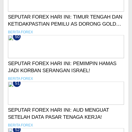
SEPUTAR FOREX HARI INI: TIMUR TENGAH DAN
KETIDAKPASTIAN PEMILU AS DORONG GOLD
CAPAI ATH LAGI!
BERITA FOREX
50
SEPUTAR FOREX HARI INI: PEMIMPIN HAMAS
JADI KORBAN SERANGAN ISRAEL!
BERITA FOREX
51
SEPUTAR FOREX HARI INI: AUD MENGUAT
SETELAH DATA PASAR TENAGA KERJA!
BERITA FOREX
52