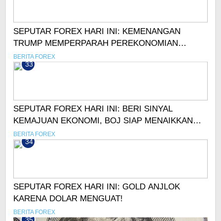
SEPUTAR FOREX HARI INI: KEMENANGAN
TRUMP MEMPERPARAH PEREKONOMIAN
EROPA
BERITA FOREX
33
SEPUTAR FOREX HARI INI: BERI SINYAL
KEMAJUAN EKONOMI, BOJ SIAP MENAIKKAN
SUKU BUNGA?
BERITA FOREX
34
SEPUTAR FOREX HARI INI: GOLD ANJLOK
KARENA DOLAR MENGUAT!
BERITA FOREX
35