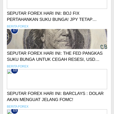
SEPUTAR FOREX HARI INI: BOJ FIX
PERTAHANKAN SUKU BUNGA! JPY TETAP
MENGUAT
BERITA FOREX
67
SEPUTAR FOREX HARI INI: THE FED PANGKAS
SUKU BUNGA UNTUK CEGAH RESESI, USD
DIPREDIKSI MELEMAH
BERITA FOREX
68
SEPUTAR FOREX HARI INI: BARCLAYS : DOLAR
AKAN MENGUAT JELANG FOMC!
BERITA FOREX
69