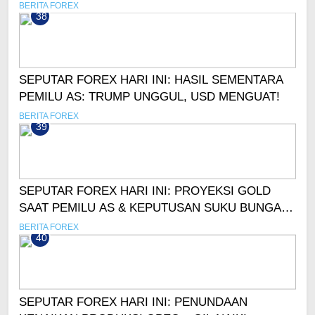
MENGUAT!
BERITA FOREX
38
SEPUTAR FOREX HARI INI: HASIL SEMENTARA
PEMILU AS: TRUMP UNGGUL, USD MENGUAT!
BERITA FOREX
39
SEPUTAR FOREX HARI INI: PROYEKSI GOLD
SAAT PEMILU AS & KEPUTUSAN SUKU BUNGA
THE FED!
BERITA FOREX
40
SEPUTAR FOREX HARI INI: PENUNDAAN