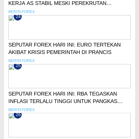
KERJA AS STABIL MESKI PEREKRUTAN
MELAMBAT
BERITA FOREX
24
SEPUTAR FOREX HARI INI: EURO TERTEKAN
AKIBAT KRISIS PEMERINTAH DI PRANCIS
BERITA FOREX
25
SEPUTAR FOREX HARI INI: RBA TEGASKAN
INFLASI TERLALU TINGGI UNTUK PANGKAS
SUKU BUNGA
BERITA FOREX
26