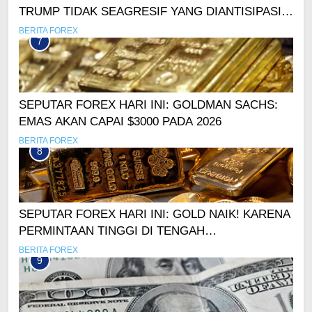
TRUMP TIDAK SEAGRESIF YANG DIANTISIPASI?
USD SEMPAT ANJLOK
BERITA FOREX
7
SEPUTAR FOREX HARI INI: GOLDMAN SACHS:
EMAS AKAN CAPAI $3000 PADA 2026
BERITA FOREX
8
SEPUTAR FOREX HARI INI: GOLD NAIK! KARENA
PERMINTAAN TINGGI DI TENGAH
KEKHAWATIRAN PASAR
BERITA FOREX
9