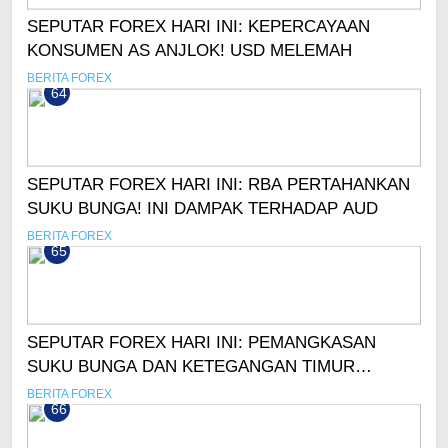
SEPUTAR FOREX HARI INI: KEPERCAYAAN
KONSUMEN AS ANJLOK! USD MELEMAH
BERITA FOREX
64
SEPUTAR FOREX HARI INI: RBA PERTAHANKAN
SUKU BUNGA! INI DAMPAK TERHADAP AUD
BERITA FOREX
65
SEPUTAR FOREX HARI INI: PEMANGKASAN
SUKU BUNGA DAN KETEGANGAN TIMUR
TENGAH DORONG OIL MENGUAT!
BERITA FOREX
66