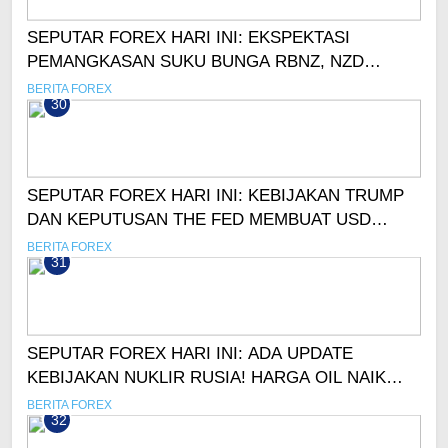
SEPUTAR FOREX HARI INI: EKSPEKTASI
PEMANGKASAN SUKU BUNGA RBNZ, NZD
ANJLOK!
BERITA FOREX
30
SEPUTAR FOREX HARI INI: KEBIJAKAN TRUMP
DAN KEPUTUSAN THE FED MEMBUAT USD
MENGUAT!
BERITA FOREX
31
SEPUTAR FOREX HARI INI: ADA UPDATE
KEBIJAKAN NUKLIR RUSIA! HARGA OIL NAIK
LAGI
BERITA FOREX
32