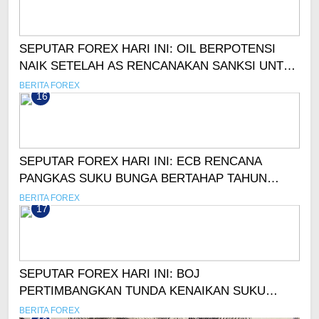
SEPUTAR FOREX HARI INI: OIL BERPOTENSI
NAIK SETELAH AS RENCANAKAN SANKSI UNTUK
RUSIA
BERITA FOREX
16
SEPUTAR FOREX HARI INI: ECB RENCANA
PANGKAS SUKU BUNGA BERTAHAP TAHUN
DEPAN
BERITA FOREX
17
SEPUTAR FOREX HARI INI: BOJ
PERTIMBANGKAN TUNDA KENAIKAN SUKU
BUNGA, YEN TERTEKAN!
BERITA FOREX