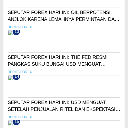
SEPUTAR FOREX HARI INI: OIL BERPOTENSI
ANJLOK KARENA LEMAHNYA PERMINTAAN DAN
KUATNYA DOLAR!
BERITA FOREX
13
SEPUTAR FOREX HARI INI: THE FED RESMI
PANGKAS SUKU BUNGA! USD MENGUAT
SIGNIFIKAN
BERITA FOREX
14
SEPUTAR FOREX HARI INI: USD MENGUAT
SETELAH PENJUALAN RITEL DAN EKSPEKTASI
SUKU BUNGA FED
BERITA FOREX
15