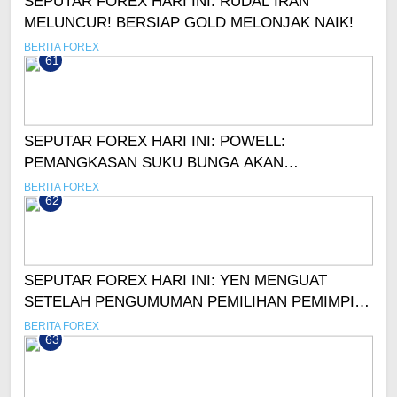
SEPUTAR FOREX HARI INI: RUDAL IRAN
MELUNCUR! BERSIAP GOLD MELONJAK NAIK!
BERITA FOREX
61
SEPUTAR FOREX HARI INI: POWELL:
PEMANGKASAN SUKU BUNGA AKAN
BERLANJUT, TAPI TIDAK TERBURU-BURU
BERITA FOREX
62
SEPUTAR FOREX HARI INI: YEN MENGUAT
SETELAH PENGUMUMAN PEMILIHAN PEMIMPIN
JEPANG
BERITA FOREX
63