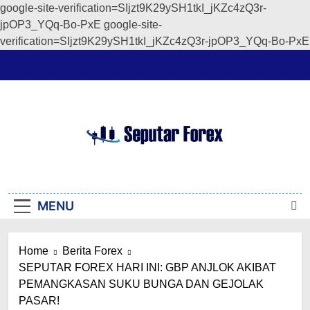
google-site-verification=SIjzt9K29ySH1tkI_jKZc4zQ3r-
jpOP3_YQq-Bo-PxE
google-site-
verification=SIjzt9K29ySH1tkI_jKZc4zQ3r-jpOP3_YQq-Bo-PxE
Skip
to
content
Seputar Forex
Seputar Forex
MENU
Home
Berita Forex
SEPUTAR FOREX HARI INI: GBP ANJLOK AKIBAT
PEMANGKASAN SUKU BUNGA DAN GEJOLAK
PASAR!