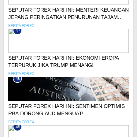
SEPUTAR FOREX HARI INI: MENTERI KEUANGAN
JEPANG PERINGATKAN PENURUNAN TAJAM
YEN
BERITA FOREX
47
SEPUTAR FOREX HARI INI: EKONOMI EROPA
TERPURUK JIKA TRUMP MENANG!
BERITA FOREX
48
SEPUTAR FOREX HARI INI: SENTIMEN OPTIMIS
RBA DORONG AUD MENGUAT!
BERITA FOREX
49