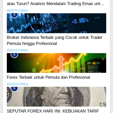
atau Turun? Analisis Mendalam Trading Emas untuk
Trader Pintar
BERITA FOREX
4
Broker Indonesia Terbaik yang Cocok untuk Trader
Pemula hingga Profesional
BERITA FOREX
5
Forex Terbaik untuk Pemula dan Profesional
BERITA FOREX
6
SEPUTAR FOREX HARI INI: KEBIJAKAN TARIF