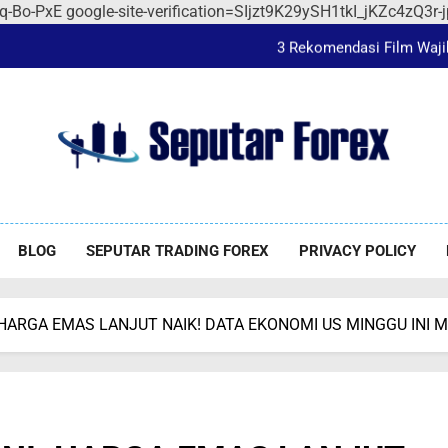
Mengapa Trader Pemul
Qq-Bo-PxE
google-site-verification=SIjzt9K29ySH1tkI_jKZc4zQ3
3 Rekomendasi Film Wajib
Jangan Salah Pilih, 
Jangan Salah Pilih, 
Mengapa Trader Pemul
utar Forex
orex
3 Rekomendasi Film Wajib
BLOG
SEPUTAR TRADING FOREX
PRIVACY POLICY
Jangan Salah Pilih, 
Jangan Salah Pilih, 
: HARGA EMAS LANJUT NAIK! DATA EKONOMI US MINGGU IN
Mengapa Trader Pemul