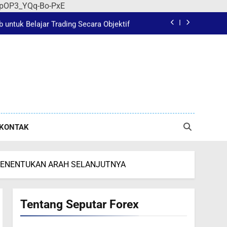
a Sulit Paham Seputar Trading Forex?
r-jpOP3_YQq-Bo-PxE
 untuk Belajar Trading Secara Objektif
Pahami IB dalam Forex Sebelum Trading
Pahami IB dalam Forex Sebelum Trading
a Sulit Paham Seputar Trading Forex?
 untuk Belajar Trading Secara Objektif
KONTAK
Pahami IB dalam Forex Sebelum Trading
Pahami IB dalam Forex Sebelum Trading
I MENENTUKAN ARAH SELANJUTNYA
a Sulit Paham Seputar Trading Forex?
Tentang Seputar Forex