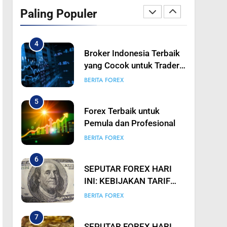
2026: Konsisten Naik atau
Paling Populer
Turun? Analisis Mendalam
BERITA FOREX
Trading Emas untuk
Trader Pintar
4
Broker Indonesia Terbaik
yang Cocok untuk Trader
Pemula hingga
BERITA FOREX
Profesional
5
Forex Terbaik untuk
Pemula dan Profesional
BERITA FOREX
6
SEPUTAR FOREX HARI
INI: KEBIJAKAN TARIF
TRUMP TIDAK
BERITA FOREX
SEAGRESIF YANG
DIANTISIPASI? USD
7
SEPUTAR FOREX HARI