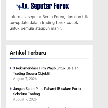
Informasi seputar Berita Forex, tips dan trik
ter-update dalam trading forex cocok
untuk pemula ataupun mahir.
364
MINYAK NAIK SETELAH
Artikel Terbaru
RENCANA
PEMANGKASAN
BERITA FOREX
PRODUKSI SAUDI
3 Rekomendasi Film Wajib untuk Belajar
365
Trading Secara Objektif
YEN MENGUAT SETELAH
August 7, 2026
ADANYA PERINGATAN
INTERVENSI
Jangan Salah Pilih, Pahami IB dalam Forex
BERITA FOREX
Sebelum Trading
August 7, 2026
366
MINYAK TERGELINCIR DI