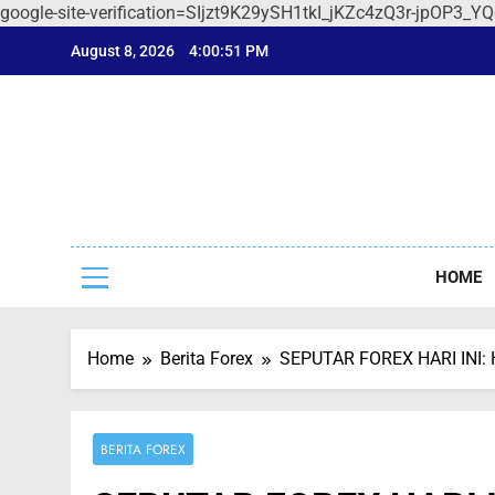
google-site-verification=SIjzt9K29ySH1tkI_jKZc4zQ3r-jpOP3_Y
Skip
August 8, 2026
4:00:52 PM
to
content
Sep
Seputar F
HOME
Home
Berita Forex
SEPUTAR FOREX HARI INI
BERITA FOREX