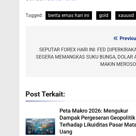
Tagged:
berita emas hari ini
gold
xauusd
Previou
Post
navigation
SEPUTAR FOREX HARI INI: FED DIPERKIRAK
SEGERA MEMANGKAS SUKU BUNGA, DOLAR 
MAKIN MEROSO
Post Terkait:
Peta Makro 2026: Mengukur
Dampak Pergeseran Geopolitik
Terhadap Likuiditas Pasar Mat
Uang