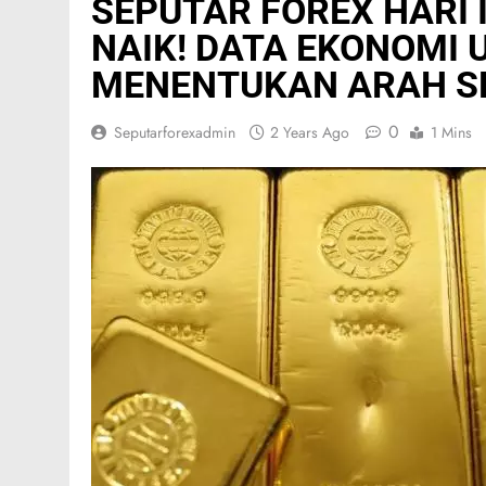
SEPUTAR FOREX HARI 
NAIK! DATA EKONOMI U
MENENTUKAN ARAH S
0
Seputarforexadmin
2 Years Ago
1 Mins