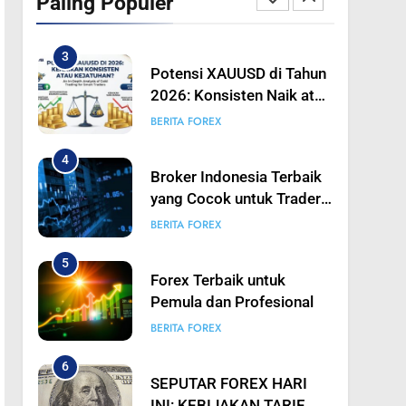
Paling Populer
Turun? Analisis Mendalam
BERITA FOREX
Trading Emas untuk
Trader Pintar
4
Broker Indonesia Terbaik
yang Cocok untuk Trader
Pemula hingga
BERITA FOREX
Profesional
5
Forex Terbaik untuk
Pemula dan Profesional
BERITA FOREX
6
SEPUTAR FOREX HARI
INI: KEBIJAKAN TARIF
TRUMP TIDAK
BERITA FOREX
SEAGRESIF YANG
DIANTISIPASI? USD
7
SEPUTAR FOREX HARI
SEMPAT ANJLOK
INI: GOLDMAN SACHS: