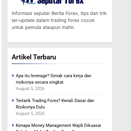
Informasi seputar Berita Forex, tips dan trik
ter-update dalam trading forex cocok
untuk pemula ataupun mahir.
364
MINYAK NAIK SETELAH
Artikel Terbaru
RENCANA
PEMANGKASAN
BERITA FOREX
PRODUKSI SAUDI
Apa itu leverage? Simak cara kerja dan
365
risikonya secara singkat.
YEN MENGUAT SETELAH
August 5, 2026
ADANYA PERINGATAN
INTERVENSI
Tertarik Trading Forex? Kenali Dasar dan
BERITA FOREX
Risikonya Dulu
August 5, 2026
366
MINYAK TERGELINCIR DI
Kenapa Money Management Wajib Dikuasai
TENGAH KEKHAWATIRAN