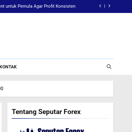
t untuk Pemula Agar Profit Konsisten
ara kerja dan risikonya secara singkat.
Forex? Kenali Dasar dan Risikonya Dulu
kuasai Sebelum Mulai Trading Forex?
t untuk Pemula Agar Profit Konsisten
KONTAK
00
Tentang Seputar Forex