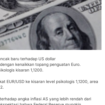
uncak baru terhadap US dollar
 dengan kenaikkan topang penguatan Euro.
ologis kisaran 1,1200.
t EUR/USD ke kisaran level psikologis 1,1200, area
2.
rhadap angka inflasi AS yang lebih rendah dari
ekspektasi bahwa Federal Reserve mungkin