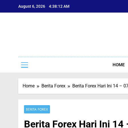
Skip
August 6, 2026
4:38:13 AM
to
content
Sep
Seputar F
HOME
Home
Berita Forex
Berita Forex Hari Ini 14
BERITA FOREX
Berita Forex Hari Ini 