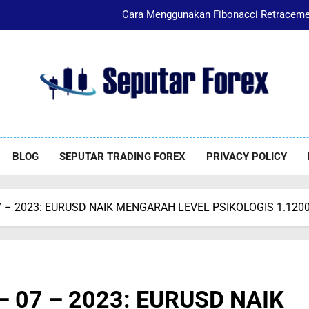
Cara Menggunakan Fibonacci Retracemen
Apa itu leverage? Simak c
Tertarik Trading 
Kenapa Money Management Wajib Di
utar Forex
orex
Cara Menggunakan Fibonacci Retracemen
BLOG
SEPUTAR TRADING FOREX
PRIVACY POLICY
 – 07 – 2023: EURUSD NAIK MENGARAH LEVEL PSIKOLOGIS 1.120
14 – 07 – 2023: EURUSD NAIK