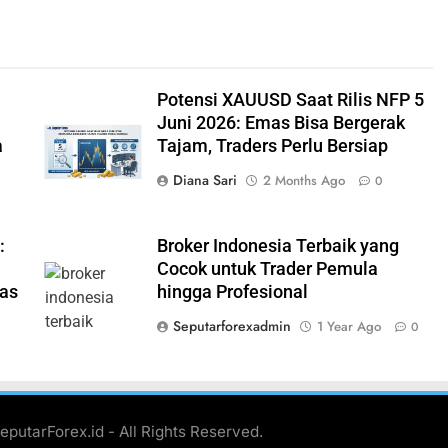
Potensi XAUUSD Saat Rilis NFP 5
Juni 2026: Emas Bisa Bergerak
a
Tajam, Traders Perlu Bersiap
Diana Sari
2 Months Ago
0
:
Broker Indonesia Terbaik yang
Cocok untuk Trader Pemula
mas
hingga Profesional
Seputarforexadmin
1 Year Ago
0
eputarForex.id - All Rights Reserved.