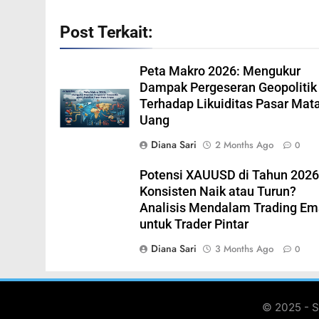
Post Terkait:
Peta Makro 2026: Mengukur
Dampak Pergeseran Geopolitik
Terhadap Likuiditas Pasar Mat
Uang
Diana Sari
2 Months Ago
0
Potensi XAUUSD di Tahun 2026
Konsisten Naik atau Turun?
Analisis Mendalam Trading E
untuk Trader Pintar
Diana Sari
3 Months Ago
0
© 2025 - S