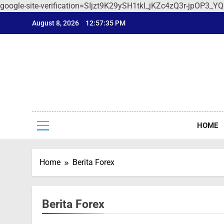
google-site-verification=SIjzt9K29ySH1tkI_jKZc4zQ3r-jpOP3_Y
Skip
August 8, 2026
12:57:36 PM
to
content
Sep
Seputar F
HOME
Home
Berita Forex
Berita Forex