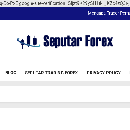
Jangan Salah Pilih, 
Qq-Bo-PxE
google-site-verification=SIjzt9K29ySH1tkI_jKZc4zQ3
Mengapa Trader Pemul
3 Rekomendasi Film Wajib
Jangan Salah Pilih, 
Jangan Salah Pilih, 
utar Forex
orex
Mengapa Trader Pemul
BLOG
SEPUTAR TRADING FOREX
PRIVACY POLICY