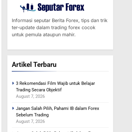
Informasi seputar Berita Forex, tips dan trik
ter-update dalam trading forex cocok
untuk pemula ataupun mahir.
364
MINYAK NAIK SETELAH
Artikel Terbaru
RENCANA
PEMANGKASAN
BERITA FOREX
PRODUKSI SAUDI
3 Rekomendasi Film Wajib untuk Belajar
365
Trading Secara Objektif
YEN MENGUAT SETELAH
August 7, 2026
ADANYA PERINGATAN
INTERVENSI
Jangan Salah Pilih, Pahami IB dalam Forex
BERITA FOREX
Sebelum Trading
August 7, 2026
366
MINYAK TERGELINCIR DI