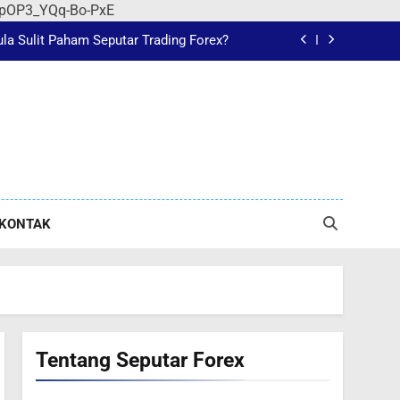
Pahami IB dalam Forex Sebelum Trading
r-jpOP3_YQq-Bo-PxE
a Sulit Paham Seputar Trading Forex?
 untuk Belajar Trading Secara Objektif
Pahami IB dalam Forex Sebelum Trading
Pahami IB dalam Forex Sebelum Trading
a Sulit Paham Seputar Trading Forex?
KONTAK
Tentang Seputar Forex