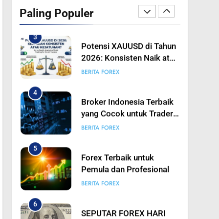
2026: Konsisten Naik atau
Paling Populer
Turun? Analisis Mendalam
BERITA FOREX
Trading Emas untuk
Trader Pintar
4
Broker Indonesia Terbaik
yang Cocok untuk Trader
Pemula hingga
BERITA FOREX
Profesional
5
Forex Terbaik untuk
Pemula dan Profesional
BERITA FOREX
6
SEPUTAR FOREX HARI
INI: KEBIJAKAN TARIF
TRUMP TIDAK
BERITA FOREX
SEAGRESIF YANG
DIANTISIPASI? USD
7
SEPUTAR FOREX HARI