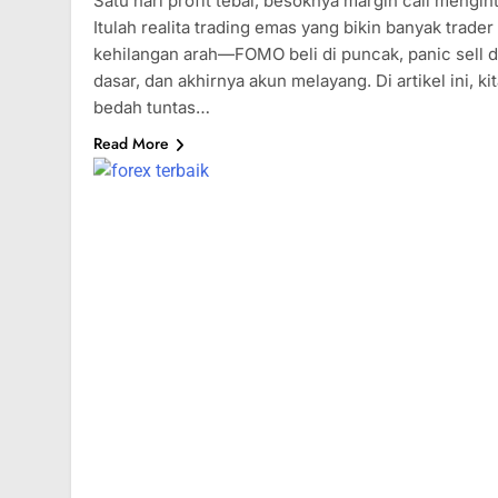
Satu hari profit tebal, besoknya margin call mengint
Itulah realita trading emas yang bikin banyak trader
kehilangan arah—FOMO beli di puncak, panic sell d
dasar, dan akhirnya akun melayang. Di artikel ini, ki
bedah tuntas…
Read More