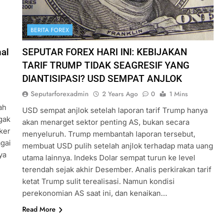
BERITA FOREX
al
SEPUTAR FOREX HARI INI: KEBIJAKAN
TARIF TRUMP TIDAK SEAGRESIF YANG
DIANTISIPASI? USD SEMPAT ANJLOK
Seputarforexadmin
2 Years Ago
0
1 Mins
ah
USD sempat anjlok setelah laporan tarif Trump hanya
gak
akan menarget sektor penting AS, bukan secara
ker
menyeluruh. Trump membantah laporan tersebut,
gai
membuat USD pulih setelah anjlok terhadap mata uang
ya
utama lainnya. Indeks Dolar sempat turun ke level
terendah sejak akhir Desember. Analis perkirakan tarif
ketat Trump sulit terealisasi. Namun kondisi
perekonomian AS saat ini, dan kenaikan…
Read More