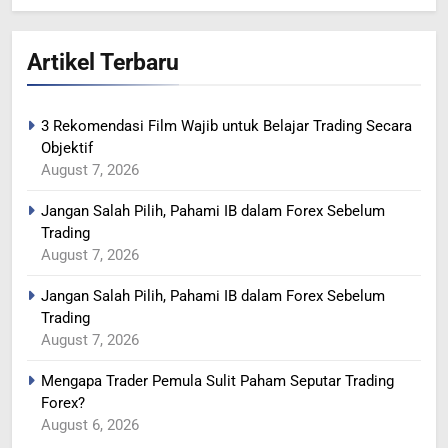
365
Artikel Terbaru
YEN MENGUAT SETELAH
ADANYA PERINGATAN
INTERVENSI
BERITA FOREX
3 Rekomendasi Film Wajib untuk Belajar Trading Secara
Objektif
366
August 7, 2026
MINYAK TERGELINCIR DI
Jangan Salah Pilih, Pahami IB dalam Forex Sebelum
TENGAH KEKHAWATIRAN
Trading
RESESI
BERITA FOREX
August 7, 2026
Jangan Salah Pilih, Pahami IB dalam Forex Sebelum
367
Trading
US DOLAR REBOUND DARI
August 7, 2026
LEVEL TERENDAH 1 TAHUN
BERITA FOREX
Mengapa Trader Pemula Sulit Paham Seputar Trading
Forex?
August 6, 2026
1