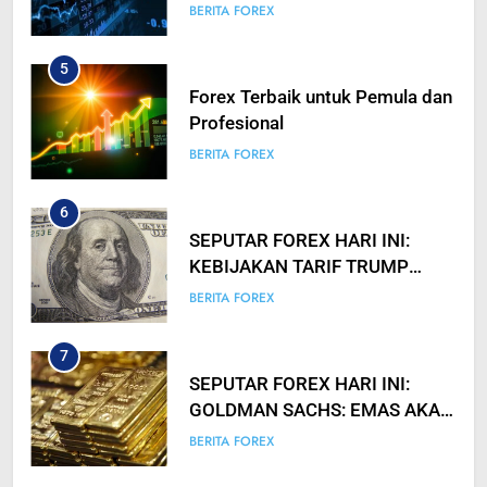
hingga Profesional
BERITA FOREX
5
Forex Terbaik untuk Pemula dan
Profesional
BERITA FOREX
6
SEPUTAR FOREX HARI INI:
KEBIJAKAN TARIF TRUMP
TIDAK SEAGRESIF YANG
BERITA FOREX
DIANTISIPASI? USD SEMPAT
ANJLOK
7
SEPUTAR FOREX HARI INI:
GOLDMAN SACHS: EMAS AKAN
CAPAI $3000 PADA 2026
BERITA FOREX