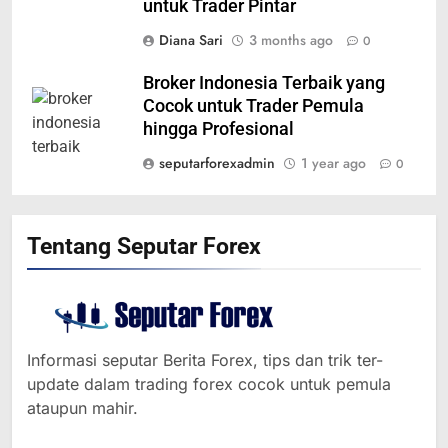
untuk Trader Pintar
Diana Sari
3 months ago
0
Broker Indonesia Terbaik yang
Cocok untuk Trader Pemula
hingga Profesional
seputarforexadmin
1 year ago
0
Tentang Seputar Forex
364
Informasi seputar Berita Forex, tips dan trik ter-
MINYAK NAIK SETELAH
update dalam trading forex cocok untuk pemula
RENCANA PEMANGKASAN
ataupun mahir.
PRODUKSI SAUDI
BERITA FOREX