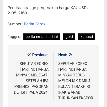
Perkiraan range pergerakan harga XAUUSD:
2135-2160
Sumber:
Berita Forex
Tagged:
berita emas hari ini
gold
xauusd
Previous:
Next:
Post
navigation
SEPUTAR FOREX
SEPUTAR FOREX
HARI INI: HARGA
HARI INI: HARGA
MINYAK MELESAT!
MINYAK TERUS
SETELAH IEA
MELONJAK DARI 4
PREDIKSI PASOKAN
BULAN TERAKHIR!
DEFISIT PADA 2024.
IRAK & ARAB
TURUNKAN EKSPOR.