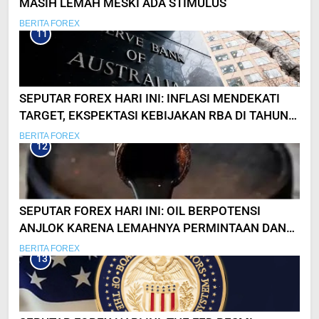
MASIH LEMAH MESKI ADA STIMULUS
BERITA FOREX
11
SEPUTAR FOREX HARI INI: INFLASI MENDEKATI
TARGET, EKSPEKTASI KEBIJAKAN RBA DI TAHUN
DEPAN
BERITA FOREX
12
SEPUTAR FOREX HARI INI: OIL BERPOTENSI
ANJLOK KARENA LEMAHNYA PERMINTAAN DAN
KUATNYA DOLAR!
BERITA FOREX
13