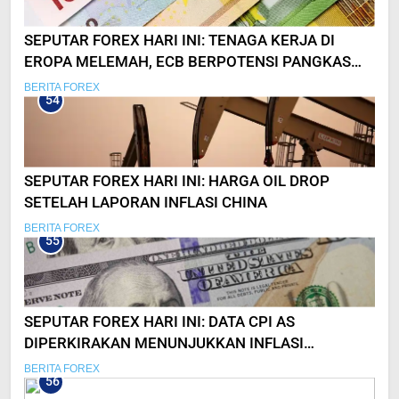
SEPUTAR FOREX HARI INI: TENAGA KERJA DI
EROPA MELEMAH, ECB BERPOTENSI PANGKAS
SUKU BUNGA LEBIH CEPAT!
BERITA FOREX
54
SEPUTAR FOREX HARI INI: HARGA OIL DROP
SETELAH LAPORAN INFLASI CHINA
BERITA FOREX
55
SEPUTAR FOREX HARI INI: DATA CPI AS
DIPERKIRAKAN MENUNJUKKAN INFLASI
MELAMBAT!
BERITA FOREX
56