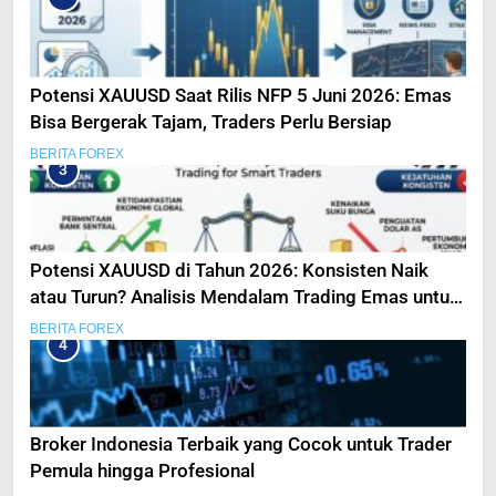
Potensi XAUUSD Saat Rilis NFP 5 Juni 2026: Emas
Bisa Bergerak Tajam, Traders Perlu Bersiap
BERITA FOREX
3
Potensi XAUUSD di Tahun 2026: Konsisten Naik
atau Turun? Analisis Mendalam Trading Emas untuk
Trader Pintar
BERITA FOREX
4
Broker Indonesia Terbaik yang Cocok untuk Trader
Pemula hingga Profesional