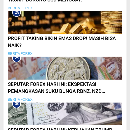
BERITA FOREX
28
PROFIT TAKING BIKIN EMAS DROP! MASIH BISA
NAIK?
BERITA FOREX
29
SEPUTAR FOREX HARI INI: EKSPEKTASI
PEMANGKASAN SUKU BUNGA RBNZ, NZD
ANJLOK!
BERITA FOREX
30