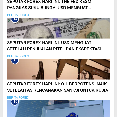
SEPUTAR FOREX HARI INI: THE FED RESMI
PANGKAS SUKU BUNGA! USD MENGUAT
SIGNIFIKAN
BERITA FOREX
14
SEPUTAR FOREX HARI INI: USD MENGUAT
SETELAH PENJUALAN RITEL DAN EKSPEKTASI
SUKU BUNGA FED
BERITA FOREX
15
SEPUTAR FOREX HARI INI: OIL BERPOTENSI NAIK
SETELAH AS RENCANAKAN SANKSI UNTUK RUSIA
BERITA FOREX
16