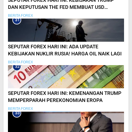
SEPUTAR FOREX HARI INI: KEBIJAKAN TRUMP
DAN KEPUTUSAN THE FED MEMBUAT USD
MENGUAT!
BERITA FOREX
31
SEPUTAR FOREX HARI INI: ADA UPDATE
KEBIJAKAN NUKLIR RUSIA! HARGA OIL NAIK LAGI
BERITA FOREX
32
SEPUTAR FOREX HARI INI: KEMENANGAN TRUMP
MEMPERPARAH PEREKONOMIAN EROPA
BERITA FOREX
33