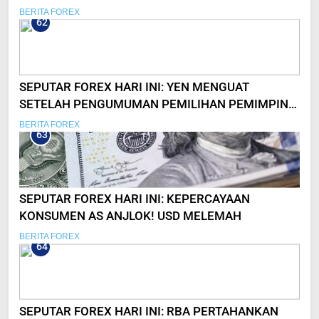
TAPI TIDAK TERBURU-BURU
BERITA FOREX
62
SEPUTAR FOREX HARI INI: YEN MENGUAT
SETELAH PENGUMUMAN PEMILIHAN PEMIMPIN
JEPANG
BERITA FOREX
63
SEPUTAR FOREX HARI INI: KEPERCAYAAN
KONSUMEN AS ANJLOK! USD MELEMAH
BERITA FOREX
64
SEPUTAR FOREX HARI INI: RBA PERTAHANKAN