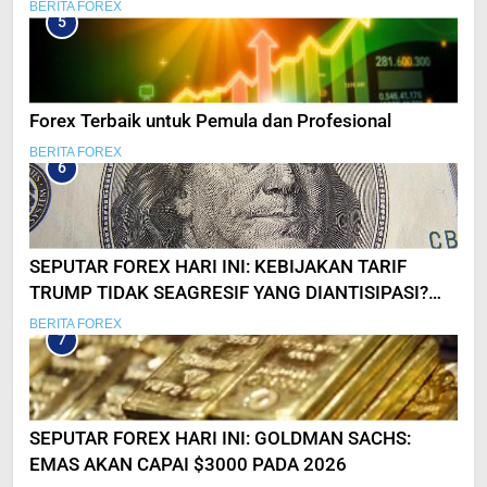
BERITA FOREX
5
Forex Terbaik untuk Pemula dan Profesional
BERITA FOREX
6
SEPUTAR FOREX HARI INI: KEBIJAKAN TARIF
TRUMP TIDAK SEAGRESIF YANG DIANTISIPASI?
USD SEMPAT ANJLOK
BERITA FOREX
7
SEPUTAR FOREX HARI INI: GOLDMAN SACHS:
EMAS AKAN CAPAI $3000 PADA 2026