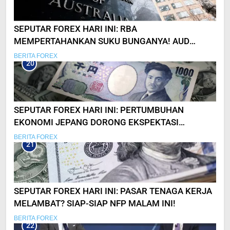
SEPUTAR FOREX HARI INI: RBA
MEMPERTAHANKAN SUKU BUNGANYA! AUD
MASIH LEMAH
BERITA FOREX
20
SEPUTAR FOREX HARI INI: PERTUMBUHAN
EKONOMI JEPANG DORONG EKSPEKTASI
KENAIKAN SUKU BUNGA
BERITA FOREX
21
SEPUTAR FOREX HARI INI: PASAR TENAGA KERJA
MELAMBAT? SIAP-SIAP NFP MALAM INI!
BERITA FOREX
22