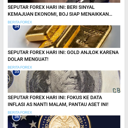
SEPUTAR FOREX HARI INI: BERI SINYAL
KEMAJUAN EKONOMI, BOJ SIAP MENAIKKAN
SUKU BUNGA?
BERITA FOREX
34
SEPUTAR FOREX HARI INI: GOLD ANJLOK KARENA
DOLAR MENGUAT!
BERITA FOREX
35
SEPUTAR FOREX HARI INI: FOKUS KE DATA
INFLASI AS NANTI MALAM, PANTAU ASET INI!
BERITA FOREX
36