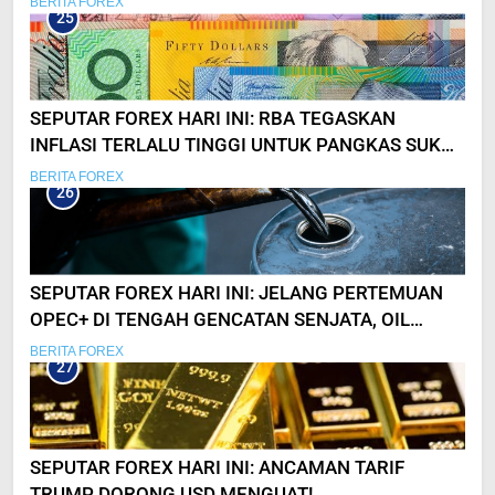
BERITA FOREX
25
SEPUTAR FOREX HARI INI: RBA TEGASKAN
INFLASI TERLALU TINGGI UNTUK PANGKAS SUKU
BUNGA
BERITA FOREX
26
SEPUTAR FOREX HARI INI: JELANG PERTEMUAN
OPEC+ DI TENGAH GENCATAN SENJATA, OIL
MELEMAH!
BERITA FOREX
27
SEPUTAR FOREX HARI INI: ANCAMAN TARIF
TRUMP DORONG USD MENGUAT!