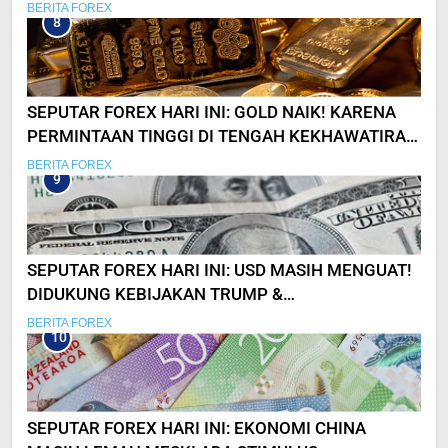
BERITA FOREX
8
SEPUTAR FOREX HARI INI: GOLD NAIK! KARENA
PERMINTAAN TINGGI DI TENGAH KEKHAWATIRAN
PASAR
BERITA FOREX
9
SEPUTAR FOREX HARI INI: USD MASIH MENGUAT!
DIDUKUNG KEBIJAKAN TRUMP &
KETIDAKPASTIAN GLOBAL
BERITA FOREX
10
SEPUTAR FOREX HARI INI: EKONOMI CHINA