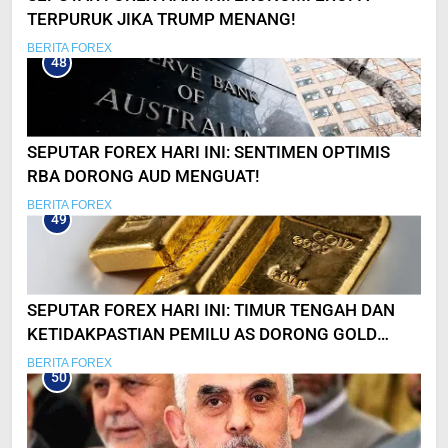
TERPURUK JIKA TRUMP MENANG!
BERITA FOREX
48
SEPUTAR FOREX HARI INI: SENTIMEN OPTIMIS
RBA DORONG AUD MENGUAT!
BERITA FOREX
49
SEPUTAR FOREX HARI INI: TIMUR TENGAH DAN
KETIDAKPASTIAN PEMILU AS DORONG GOLD
CAPAI ATH LAGI!
BERITA FOREX
50