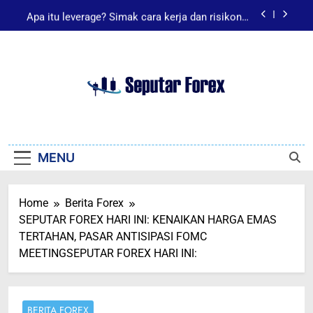
Skip
Apa itu leverage? Simak cara kerja dan risikonya
to
secara singkat.
content
Pentingnya Memahami Rilis Data NFP Saat
Trading Forex Agar Akun Tidak Hancur
Apa Itu Leverage Forex? Panduan Pemula
Memahami Fungsi
Takut Biaya Trading Membesar? Kenali Cara Kerja
Seputar Forex
Spread Forex
Seputar Forex
Apa itu leverage? Simak cara kerja dan risikonya
secara singkat.
MENU
Home
Berita Forex
SEPUTAR FOREX HARI INI: KENAIKAN HARGA EMAS
TERTAHAN, PASAR ANTISIPASI FOMC
MEETINGSEPUTAR FOREX HARI INI:
BERITA FOREX