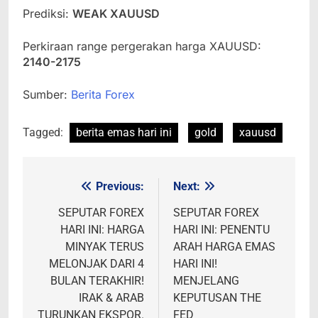
Prediksi:
WEAK XAUUSD
Perkiraan range pergerakan harga XAUUSD:
2140-2175
Sumber:
Berita Forex
Tagged:
berita emas hari ini
gold
xauusd
Previous:
Next:
Post
navigation
SEPUTAR FOREX
SEPUTAR FOREX
HARI INI: HARGA
HARI INI: PENENTU
MINYAK TERUS
ARAH HARGA EMAS
MELONJAK DARI 4
HARI INI!
BULAN TERAKHIR!
MENJELANG
IRAK & ARAB
KEPUTUSAN THE
TURUNKAN EKSPOR.
FED