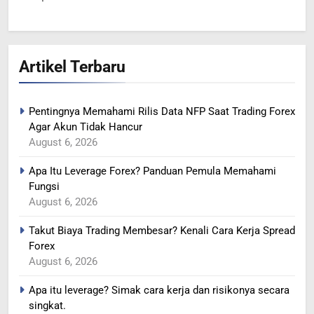
364
Artikel Terbaru
MINYAK NAIK SETELAH
RENCANA PEMANGKASAN
PRODUKSI SAUDI
BERITA FOREX
Pentingnya Memahami Rilis Data NFP Saat Trading Forex
Agar Akun Tidak Hancur
365
August 6, 2026
YEN MENGUAT SETELAH
Apa Itu Leverage Forex? Panduan Pemula Memahami
ADANYA PERINGATAN
Fungsi
INTERVENSI
BERITA FOREX
August 6, 2026
Takut Biaya Trading Membesar? Kenali Cara Kerja Spread
366
Forex
MINYAK TERGELINCIR DI
August 6, 2026
TENGAH KEKHAWATIRAN
RESESI
BERITA FOREX
Apa itu leverage? Simak cara kerja dan risikonya secara
singkat.