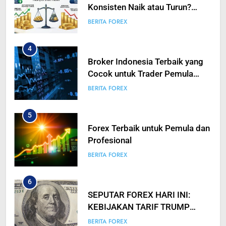
Konsisten Naik atau Turun?
Analisis Mendalam Trading
BERITA FOREX
Emas untuk Trader Pintar
4
Broker Indonesia Terbaik yang
Cocok untuk Trader Pemula
hingga Profesional
BERITA FOREX
5
Forex Terbaik untuk Pemula dan
Profesional
BERITA FOREX
6
SEPUTAR FOREX HARI INI:
KEBIJAKAN TARIF TRUMP
TIDAK SEAGRESIF YANG
BERITA FOREX