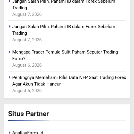
Jangan Salah Pilih, Pahami IB dalam Forex Sebelum
Trading
364
August 7, 2026
MINYAK NAIK SETELAH
Jangan Salah Pilih, Pahami IB dalam Forex Sebelum
RENCANA PEMANGKASAN
Trading
PRODUKSI SAUDI
BERITA FOREX
August 7, 2026
Mengapa Trader Pemula Sulit Paham Seputar Trading
365
Forex?
YEN MENGUAT SETELAH
August 6, 2026
ADANYA PERINGATAN
INTERVENSI
BERITA FOREX
Pentingnya Memahami Rilis Data NFP Saat Trading Forex
Agar Akun Tidak Hancur
August 6, 2026
366
MINYAK TERGELINCIR DI
TENGAH KEKHAWATIRAN
Situs Partner
RESESI
BERITA FOREX
367
AnalisaForex.id