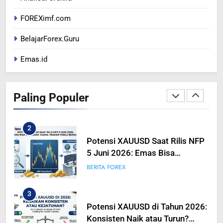
US DOLAR REBOUND DARI
FOREXimf.com
LEVEL TERENDAH 1 TAHUN
BERITA FOREX
BelajarForex.Guru
Emas.id
1
Peta Makro 2026: Mengukur
Dampak Pergeseran Geopolitik
Paling Populer
Terhadap Likuiditas Pasar Mata
BERITA FOREX
BUSINESS
Uang
2
Potensi XAUUSD Saat Rilis NFP
5 Juni 2026: Emas Bisa
Bergerak Tajam, Traders Perlu
BERITA FOREX
Bersiap
3
Potensi XAUUSD di Tahun 2026:
Konsisten Naik atau Turun?