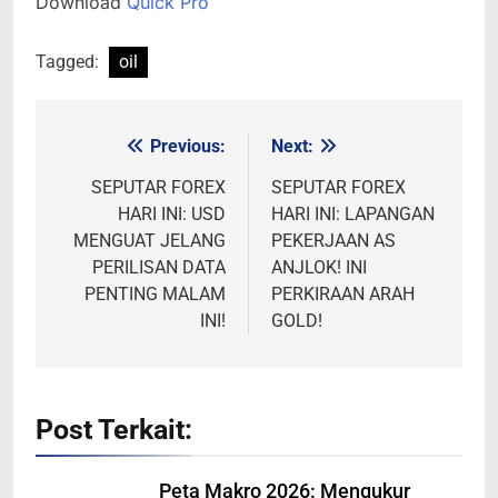
Download
Quick Pro
Tagged:
oil
Previous:
Next:
Post
navigation
SEPUTAR FOREX
SEPUTAR FOREX
HARI INI: USD
HARI INI: LAPANGAN
MENGUAT JELANG
PEKERJAAN AS
PERILISAN DATA
ANJLOK! INI
PENTING MALAM
PERKIRAAN ARAH
INI!
GOLD!
Post Terkait:
Peta Makro 2026: Mengukur