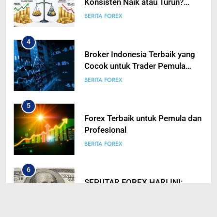
4
Broker Indonesia Terbaik yang
Cocok untuk Trader Pemula
hingga Profesional
BERITA FOREX
5
Forex Terbaik untuk Pemula dan
Profesional
BERITA FOREX
6
SEPUTAR FOREX HARI INI:
KEBIJAKAN TARIF TRUMP
TIDAK SEAGRESIF YANG
BERITA FOREX
DIANTISIPASI? USD SEMPAT
ANJLOK
7
SEPUTAR FOREX HARI INI: