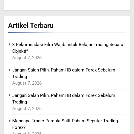
MINYAK NAIK SETELAH
RENCANA PEMANGKASAN
PRODUKSI SAUDI
BERITA FOREX
Artikel Terbaru
365
YEN MENGUAT SETELAH
3 Rekomendasi Film Wajib untuk Belajar Trading Secara
ADANYA PERINGATAN
Objektif
INTERVENSI
BERITA FOREX
August 7, 2026
Jangan Salah Pilih, Pahami IB dalam Forex Sebelum
366
Trading
MINYAK TERGELINCIR DI
August 7, 2026
TENGAH KEKHAWATIRAN
RESESI
BERITA FOREX
Jangan Salah Pilih, Pahami IB dalam Forex Sebelum
Trading
August 7, 2026
367
US DOLAR REBOUND DARI
Mengapa Trader Pemula Sulit Paham Seputar Trading
LEVEL TERENDAH 1 TAHUN
Forex?