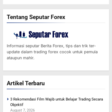
Tentang Seputar Forex
Informasi seputar Berita Forex, tips dan trik ter-
update dalam trading forex cocok untuk pemula
ataupun mahir.
364
Artikel Terbaru
MINYAK NAIK SETELAH
RENCANA PEMANGKASAN
PRODUKSI SAUDI
BERITA FOREX
3 Rekomendasi Film Wajib untuk Belajar Trading Secara
Objektif
365
August 7, 2026