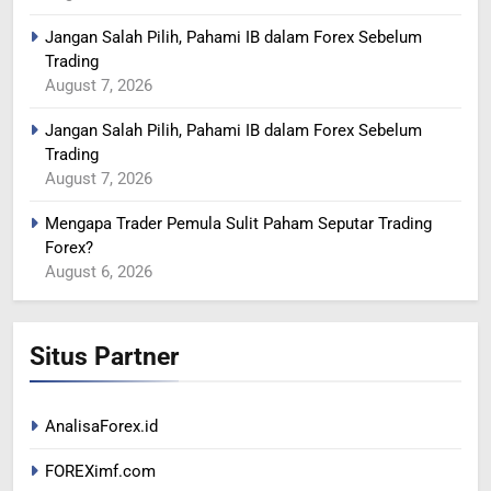
YEN MENGUAT SETELAH
Jangan Salah Pilih, Pahami IB dalam Forex Sebelum
ADANYA PERINGATAN
Trading
INTERVENSI
BERITA FOREX
August 7, 2026
Jangan Salah Pilih, Pahami IB dalam Forex Sebelum
366
Trading
MINYAK TERGELINCIR DI
August 7, 2026
TENGAH KEKHAWATIRAN
RESESI
BERITA FOREX
Mengapa Trader Pemula Sulit Paham Seputar Trading
Forex?
August 6, 2026
367
US DOLAR REBOUND DARI
LEVEL TERENDAH 1 TAHUN
Situs Partner
BERITA FOREX
1
AnalisaForex.id
Peta Makro 2026: Mengukur
FOREXimf.com
Dampak Pergeseran Geopolitik