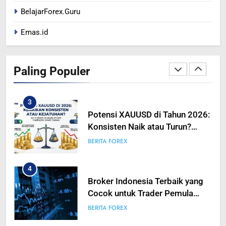
Terhadap Likuiditas Pasar Mata
BERITA FOREX
BUSINESS
BelajarForex.Guru
Uang
Emas.id
2
Potensi XAUUSD Saat Rilis NFP
5 Juni 2026: Emas Bisa
Paling Populer
Bergerak Tajam, Traders Perlu
BERITA FOREX
Bersiap
3
Potensi XAUUSD di Tahun 2026:
Konsisten Naik atau Turun?
Analisis Mendalam Trading
BERITA FOREX
Emas untuk Trader Pintar
4
Broker Indonesia Terbaik yang
Cocok untuk Trader Pemula
hingga Profesional
BERITA FOREX