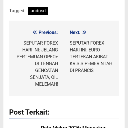
Tagged:
audusd
Previous:
Next:
Post
navigation
SEPUTAR FOREX
SEPUTAR FOREX
HARI INI: JELANG
HARI INI: EURO
PERTEMUAN OPEC+
TERTEKAN AKIBAT
DI TENGAH
KRISIS PEMERINTAH
GENCATAN
DI PRANCIS
SENJATA, OIL
MELEMAH!
Post Terkait:
Peta Makro 2026: Mengukur