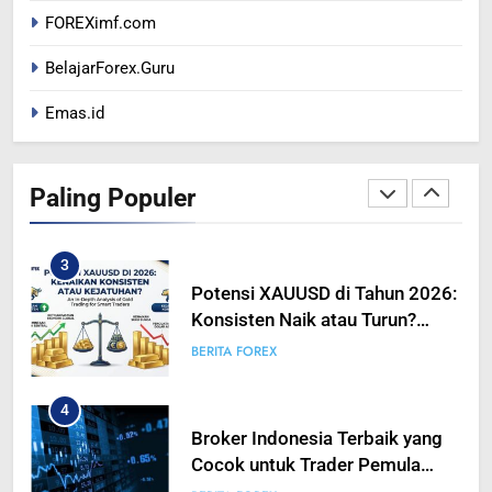
FOREXimf.com
2
Potensi XAUUSD Saat Rilis NFP
BelajarForex.Guru
5 Juni 2026: Emas Bisa
Emas.id
Bergerak Tajam, Traders Perlu
BERITA FOREX
Bersiap
3
Paling Populer
Potensi XAUUSD di Tahun 2026:
Konsisten Naik atau Turun?
Analisis Mendalam Trading
BERITA FOREX
Emas untuk Trader Pintar
4
Broker Indonesia Terbaik yang
Cocok untuk Trader Pemula
hingga Profesional
BERITA FOREX
5