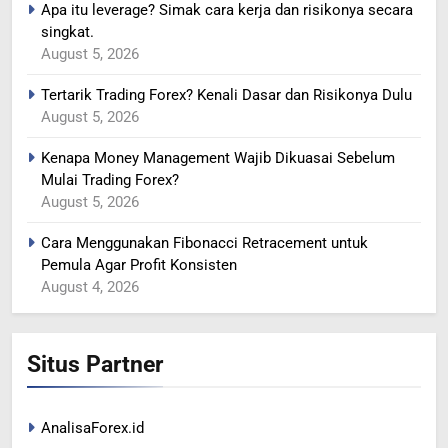
ADANYA PERINGATAN
Apa itu leverage? Simak cara kerja dan risikonya secara
INTERVENSI
BERITA FOREX
singkat.
August 5, 2026
366
Tertarik Trading Forex? Kenali Dasar dan Risikonya Dulu
MINYAK TERGELINCIR DI
August 5, 2026
TENGAH KEKHAWATIRAN
Kenapa Money Management Wajib Dikuasai Sebelum
RESESI
BERITA FOREX
Mulai Trading Forex?
August 5, 2026
367
US DOLAR REBOUND DARI
Cara Menggunakan Fibonacci Retracement untuk
Pemula Agar Profit Konsisten
LEVEL TERENDAH 1 TAHUN
August 4, 2026
BERITA FOREX
1
Situs Partner
Peta Makro 2026: Mengukur
Dampak Pergeseran Geopolitik
Terhadap Likuiditas Pasar Mata
BERITA FOREX
BUSINESS
AnalisaForex.id
Uang