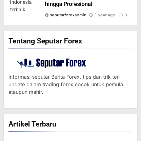
hingga Profesional
seputarforexadmin
1 year ago
0
Tentang Seputar Forex
Informasi seputar Berita Forex, tips dan trik ter-
update dalam trading forex cocok untuk pemula
364
ataupun mahir.
MINYAK NAIK SETELAH
RENCANA PEMANGKASAN
PRODUKSI SAUDI
BERITA FOREX
Artikel Terbaru
365
YEN MENGUAT SETELAH