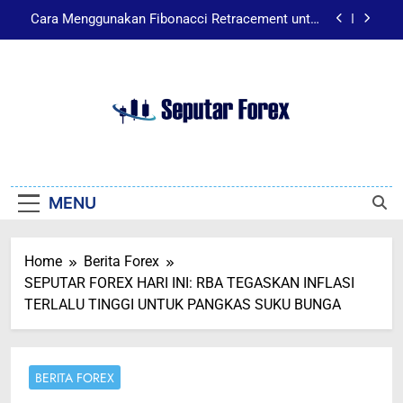
Skip
Cara Menggunakan Fibonacci Retracement untuk
to
Pemula Agar Profit Konsisten
content
Apa itu leverage? Simak cara kerja dan risikonya
secara singkat.
Tertarik Trading Forex? Kenali Dasar dan
Risikonya Dulu
Kenapa Money Management Wajib Dikuasai
Seputar Forex
Sebelum Mulai Trading Forex?
Seputar Forex
Cara Menggunakan Fibonacci Retracement untuk
Pemula Agar Profit Konsisten
MENU
Home
Berita Forex
SEPUTAR FOREX HARI INI: RBA TEGASKAN INFLASI
TERLALU TINGGI UNTUK PANGKAS SUKU BUNGA
BERITA FOREX