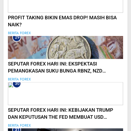
PROFIT TAKING BIKIN EMAS DROP! MASIH BISA
NAIK?
BERITA FOREX
29
SEPUTAR FOREX HARI INI: EKSPEKTASI
PEMANGKASAN SUKU BUNGA RBNZ, NZD
ANJLOK!
BERITA FOREX
30
SEPUTAR FOREX HARI INI: KEBIJAKAN TRUMP
DAN KEPUTUSAN THE FED MEMBUAT USD
MENGUAT!
BERITA FOREX
31