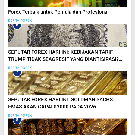
Forex Terbaik untuk Pemula dan Profesional
BERITA FOREX
6
SEPUTAR FOREX HARI INI: KEBIJAKAN TARIF
TRUMP TIDAK SEAGRESIF YANG DIANTISIPASI?
USD SEMPAT ANJLOK
BERITA FOREX
7
SEPUTAR FOREX HARI INI: GOLDMAN SACHS:
EMAS AKAN CAPAI $3000 PADA 2026
BERITA FOREX
8