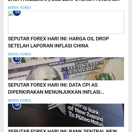
SUKU BUNGA LEBIH CEPAT!
BERITA FOREX
54
SEPUTAR FOREX HARI INI: HARGA OIL DROP
SETELAH LAPORAN INFLASI CHINA
BERITA FOREX
55
SEPUTAR FOREX HARI INI: DATA CPI AS
DIPERKIRAKAN MENUNJUKKAN INFLASI
MELAMBAT!
BERITA FOREX
56
SEPUTAR FOREX HARI INI: BANK SENTRAL NEW