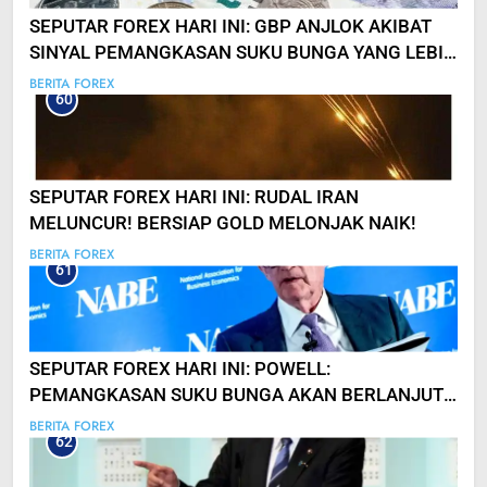
SEPUTAR FOREX HARI INI: GBP ANJLOK AKIBAT
SINYAL PEMANGKASAN SUKU BUNGA YANG LEBIH
AGRESIF!
BERITA FOREX
60
SEPUTAR FOREX HARI INI: RUDAL IRAN
MELUNCUR! BERSIAP GOLD MELONJAK NAIK!
BERITA FOREX
61
SEPUTAR FOREX HARI INI: POWELL:
PEMANGKASAN SUKU BUNGA AKAN BERLANJUT,
TAPI TIDAK TERBURU-BURU
BERITA FOREX
62