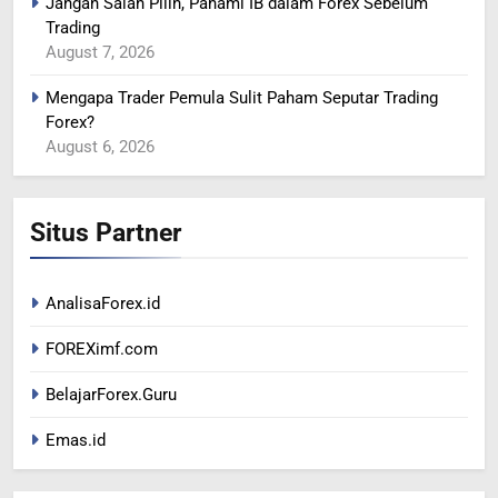
Jangan Salah Pilih, Pahami IB dalam Forex Sebelum
365
Trading
YEN MENGUAT SETELAH
August 7, 2026
ADANYA PERINGATAN
INTERVENSI
BERITA FOREX
Mengapa Trader Pemula Sulit Paham Seputar Trading
Forex?
August 6, 2026
366
MINYAK TERGELINCIR DI
TENGAH KEKHAWATIRAN
Situs Partner
RESESI
BERITA FOREX
367
AnalisaForex.id
US DOLAR REBOUND DARI
FOREXimf.com
LEVEL TERENDAH 1 TAHUN
BERITA FOREX
BelajarForex.Guru
Emas.id
1
Peta Makro 2026: Mengukur