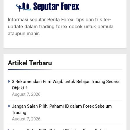
Informasi seputar Berita Forex, tips dan trik ter-
update dalam trading forex cocok untuk pemula
ataupun mahir.
Artikel Terbaru
3 Rekomendasi Film Wajib untuk Belajar Trading Secara
Objektif
364
August 7, 2026
MINYAK NAIK SETELAH
Jangan Salah Pilih, Pahami IB dalam Forex Sebelum
RENCANA PEMANGKASAN
Trading
PRODUKSI SAUDI
BERITA FOREX
August 7, 2026