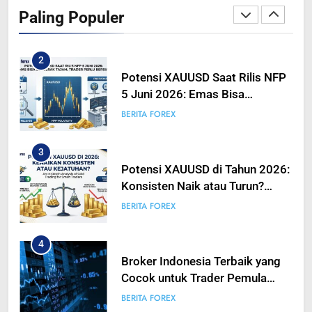
Dampak Pergeseran Geopolitik
Paling Populer
Terhadap Likuiditas Pasar Mata
BERITA FOREX
BUSINESS
Uang
2
Potensi XAUUSD Saat Rilis NFP
5 Juni 2026: Emas Bisa
Bergerak Tajam, Traders Perlu
BERITA FOREX
Bersiap
3
Potensi XAUUSD di Tahun 2026:
Konsisten Naik atau Turun?
Analisis Mendalam Trading
BERITA FOREX
Emas untuk Trader Pintar
4
Broker Indonesia Terbaik yang
Cocok untuk Trader Pemula
hingga Profesional
BERITA FOREX