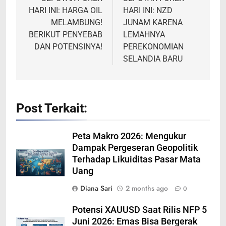
navigation
HARI INI: HARGA OIL
HARI INI: NZD
MELAMBUNG!
JUNAM KARENA
BERIKUT PENYEBAB
LEMAHNYA
DAN POTENSINYA!
PEREKONOMIAN
SELANDIA BARU
Post Terkait:
Peta Makro 2026: Mengukur
Dampak Pergeseran Geopolitik
Terhadap Likuiditas Pasar Mata
Uang
Diana Sari
2 months ago
0
Potensi XAUUSD Saat Rilis NFP 5
Juni 2026: Emas Bisa Bergerak