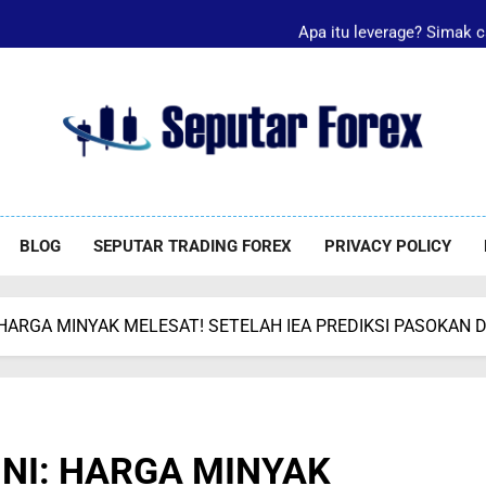
Apa itu leverage? Simak c
Pentingnya Memahami Rilis Data NFP Saat 
Apa Itu Leverage Fo
Takut Biaya Trading Mem
utar Forex
orex
Apa itu leverage? Simak c
BLOG
SEPUTAR TRADING FOREX
PRIVACY POLICY
 HARGA MINYAK MELESAT! SETELAH IEA PREDIKSI PASOKAN D
INI: HARGA MINYAK