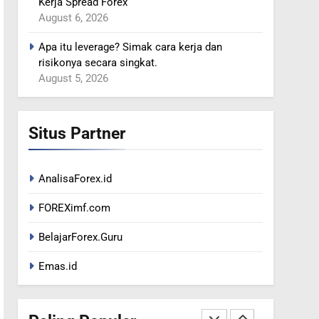
Kerja Spread Forex
INTERVENSI
BERITA FOREX
August 6, 2026
366
Apa itu leverage? Simak cara kerja dan
MINYAK TERGELINCIR DI
risikonya secara singkat.
TENGAH KEKHAWATIRAN
August 5, 2026
RESESI
BERITA FOREX
367
Situs Partner
US DOLAR REBOUND
DARI LEVEL TERENDAH 1
TAHUN
BERITA FOREX
AnalisaForex.id
1
FOREXimf.com
Peta Makro 2026:
Mengukur Dampak
BelajarForex.Guru
Pergeseran Geopolitik
BERITA FOREX
BUSINESS
Terhadap Likuiditas Pasar
Emas.id
Mata Uang
2
Potensi XAUUSD Saat
Rilis NFP 5 Juni 2026: