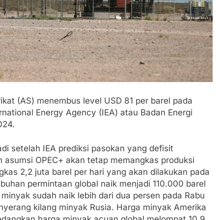
ikat (AS) menembus level USD 81 per barel pada
ternational Energy Agency (IEA) atau Badan Energi
024.
di setelah IEA prediksi pasokan yang defisit
ngan asumsi OPEC+ akan tetap memangkas produksi
as 2,2 juta barel per hari yang akan dilakukan pada
tumbuhan permintaan global naik menjadi 110.000 barel
ga minyak sudah naik lebih dari dua persen pada Rabu
enyerang kilang minyak Rusia. Harga minyak Amerika
sedangkan harga minyak acuan global melompat 10,9