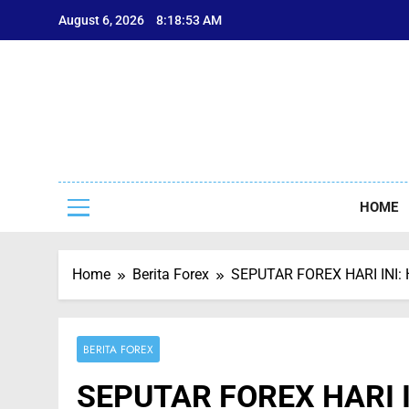
Skip
August 6, 2026
8:18:53 AM
to
content
Sep
Seputar F
HOME
Home
Berita Forex
SEPUTAR FOREX HARI INI:
BERITA FOREX
SEPUTAR FOREX HARI 