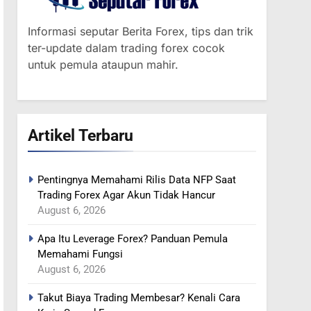
Informasi seputar Berita Forex, tips dan trik
ter-update dalam trading forex cocok
untuk pemula ataupun mahir.
Artikel Terbaru
Pentingnya Memahami Rilis Data NFP Saat
364
Trading Forex Agar Akun Tidak Hancur
MINYAK NAIK SETELAH
August 6, 2026
RENCANA
PEMANGKASAN
Apa Itu Leverage Forex? Panduan Pemula
BERITA FOREX
PRODUKSI SAUDI
Memahami Fungsi
August 6, 2026
365
YEN MENGUAT SETELAH
Takut Biaya Trading Membesar? Kenali Cara
ADANYA PERINGATAN