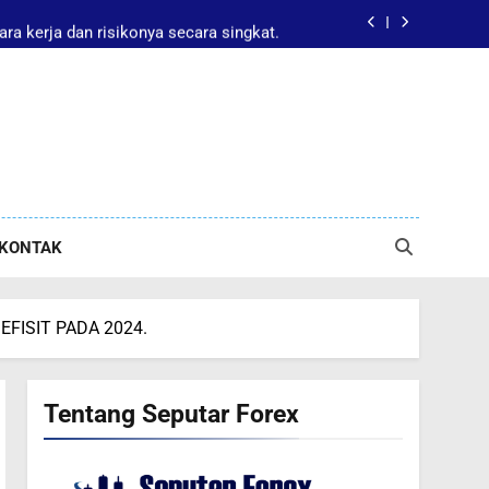
ara kerja dan risikonya secara singkat.
Trading Forex Agar Akun Tidak Hancur
rex? Panduan Pemula Memahami Fungsi
besar? Kenali Cara Kerja Spread Forex
ara kerja dan risikonya secara singkat.
KONTAK
EFISIT PADA 2024.
Tentang Seputar Forex