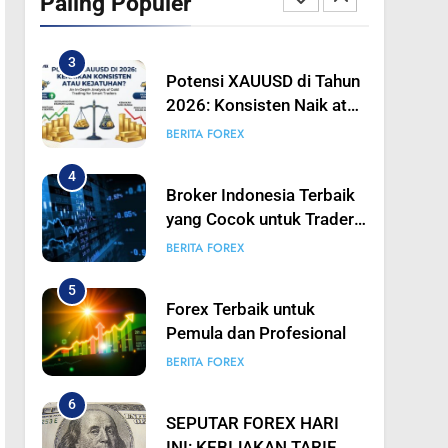
Paling Populer
Emas Bisa Bergerak
BERITA FOREX
Tajam, Traders Perlu
Bersiap
3
Potensi XAUUSD di Tahun
2026: Konsisten Naik atau
Turun? Analisis Mendalam
BERITA FOREX
Trading Emas untuk
Trader Pintar
4
Broker Indonesia Terbaik
yang Cocok untuk Trader
Pemula hingga
BERITA FOREX
Profesional
5
Forex Terbaik untuk
Pemula dan Profesional
BERITA FOREX
6
SEPUTAR FOREX HARI
INI: KEBIJAKAN TARIF