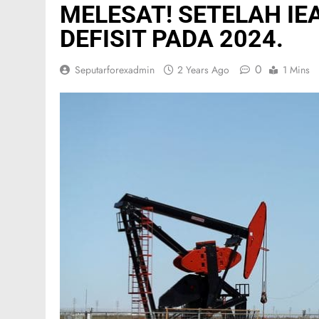
MELESAT! SETELAH IE
DEFISIT PADA 2024.
0
Seputarforexadmin
2 Years Ago
1 Mins