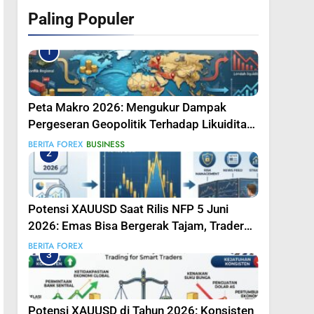
Paling Populer
1
Peta Makro 2026: Mengukur Dampak
Pergeseran Geopolitik Terhadap Likuiditas
Pasar Mata Uang
BERITA FOREX
BUSINESS
2
Potensi XAUUSD Saat Rilis NFP 5 Juni
2026: Emas Bisa Bergerak Tajam, Traders
Perlu Bersiap
BERITA FOREX
3
Potensi XAUUSD di Tahun 2026: Konsisten