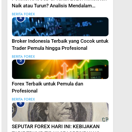
Naik atau Turun? Analisis Mendalam
Trading Emas untuk Trader Pintar
BERITA FOREX
4
Broker Indonesia Terbaik yang Cocok untuk
Trader Pemula hingga Profesional
BERITA FOREX
5
Forex Terbaik untuk Pemula dan
Profesional
BERITA FOREX
6
SEPUTAR FOREX HARI INI: KEBIJAKAN