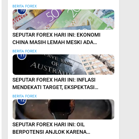
TRUMP & KETIDAKPASTIAN GLOBAL
BERITA FOREX
10
SEPUTAR FOREX HARI INI: EKONOMI
CHINA MASIH LEMAH MESKI ADA
STIMULUS
BERITA FOREX
11
SEPUTAR FOREX HARI INI: INFLASI
MENDEKATI TARGET, EKSPEKTASI
KEBIJAKAN RBA DI TAHUN DEPAN
BERITA FOREX
12
SEPUTAR FOREX HARI INI: OIL
BERPOTENSI ANJLOK KARENA