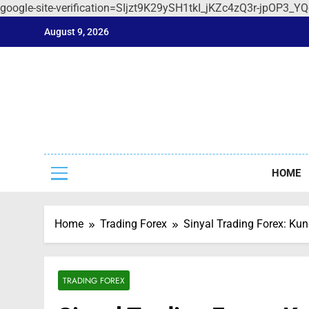
google-site-verification=SIjzt9K29ySH1tkI_jKZc4zQ3r-jpOP3_Y
Skip
August 9, 2026
to
content
Sep
Seputar F
HOME
Home
Trading Forex
Sinyal Trading Forex: Ku
TRADING FOREX