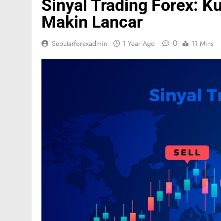
Sinyal Trading Forex: K
Makin Lancar
0
Seputarforexadmin
1 Year Ago
11 Mins