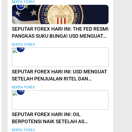
LEMAHNYA PERMINTAAN DAN KUATNYA
BERITA FOREX
13
DOLAR!
SEPUTAR FOREX HARI INI: THE FED RESMI
PANGKAS SUKU BUNGA! USD MENGUAT
SIGNIFIKAN
BERITA FOREX
14
SEPUTAR FOREX HARI INI: USD MENGUAT
SETELAH PENJUALAN RITEL DAN
EKSPEKTASI SUKU BUNGA FED
BERITA FOREX
15
SEPUTAR FOREX HARI INI: OIL
BERPOTENSI NAIK SETELAH AS
RENCANAKAN SANKSI UNTUK RUSIA
BERITA FOREX