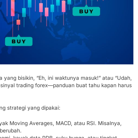
a yang bisikin, “Eh, ini waktunya masuk!” atau “Udah,
h sinyal trading forex—panduan buat tahu kapan harus
ng strategi yang dipakai:
kayak Moving Averages, MACD, atau RSI. Misalnya,
 berubah.
omi, kayak data PDB, suku bunga, atau tingkat