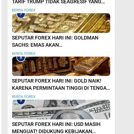
TARIF TRUMP TIDAK SEAGRESIF YANG
DIANTISIPASI? USD SEMPAT ANJLOK
BERITA FOREX
7
SEPUTAR FOREX HARI INI: GOLDMAN
SACHS: EMAS AKAN
CAPAI $3000 PADA 2026
BERITA FOREX
8
SEPUTAR FOREX HARI INI: GOLD NAIK!
KARENA PERMINTAAN TINGGI DI TENGAH
KEKHAWATIRAN PASAR
BERITA FOREX
9
SEPUTAR FOREX HARI INI: USD MASIH
MENGUAT! DIDUKUNG KEBIJAKAN