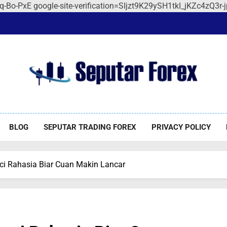
Qq-Bo-PxE
google-site-verification=SIjzt9K29ySH1tkI_jKZc4zQ3
utar Forex
orex
BLOG
SEPUTAR TRADING FOREX
PRIVACY POLICY
nci Rahasia Biar Cuan Makin Lancar